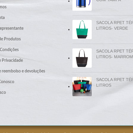
mos
nta
SACOLA RPET TÉ
LITROS- VERDE
epresentante
de Produtos
 Condições
SACOLA RPET TÉ
LITROS- MARROM
e Privacidade
de reembolso e devoluções
SACOLA RPET TÉ
 Conosco
LITROS
sco