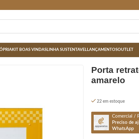
ÓPRIA
KIT BOAS VINDAS
LINHA SUSTENTAVEL
LANÇAMENTOS
OUTLET
O- AMARELO
porta retrato 10x15 cm vidro-
amarelo
22 em estoque
Comercial / 
Preciso de a
WhatsApp