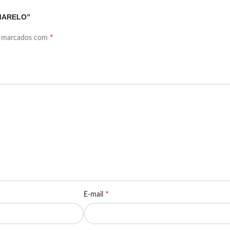
AMARELO”
*
o marcados com
*
E-mail