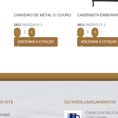
CHAVEIRO DE METAL C/ COURO
CADERNETA EMBORR
– PRETO
COM PORTA CANETA-
SKU:
PA002619-1
SKU:
PA005517-1
-
+
-
+
ADICIONAR A COTAÇÃO
ADICIONAR A COTAÇÃO
O SITE
ÚLTIMOS LANÇAMENTOS
CANECA ACRÍLICA
ncipal
COM TAMPA