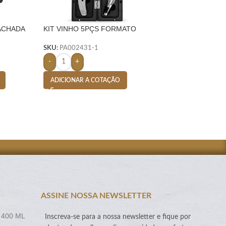
ACHADA
KIT VINHO 5PÇS FORMATO
Porta Vinho em Cou
 PRETO
GARRAFA – PRETO
Vegano com Alça P
SKU:
PA002431-1
SKU:
PA 002208.01
-
+
-
+
ADICIONAR A COTAÇÃO
ADICIONAR A CO
ASSINE NOSSA NEWSLETTER
 400 ML
Inscreva-se para a nossa newsletter e fique por