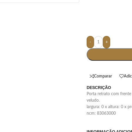
-
+
Comparar
Adic
DESCRIÇÃO
porta retrato com frente de vidro e parte traseira (apoio) revestida de
veludo.
largura: 0 x altura: 0 x 
ncm: 83063000
INFORMAÇÃO ADICIO