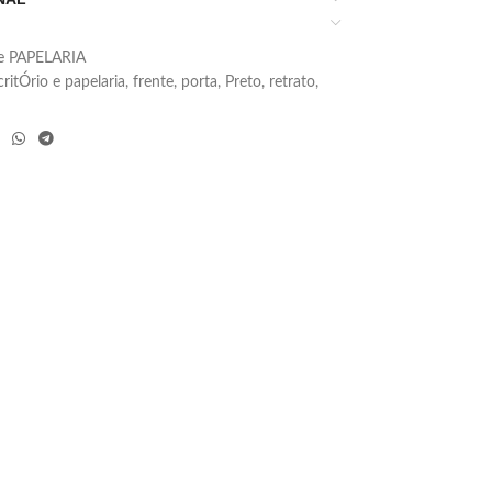
e PAPELARIA
critÓrio e papelaria
,
frente
,
porta
,
Preto
,
retrato
,