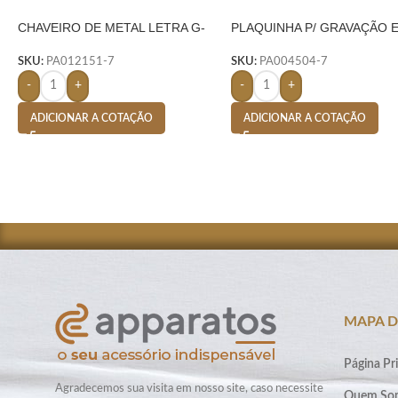
CHAVEIRO DE METAL LETRA G-
PLAQUINHA P/ GRAVAÇÃO 
PRATA
METAL
SKU:
PA012151-7
SKU:
PA004504-7
-
+
-
+
ADICIONAR A COTAÇÃO
ADICIONAR A COTAÇÃO
MAPA D
Página Pri
Agradecemos sua visita em nosso site, caso necessite
Quem So