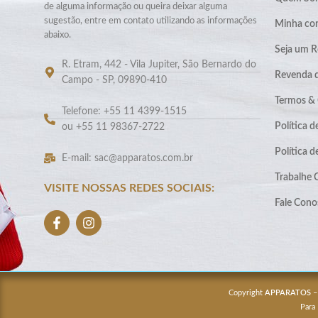
de alguma informação ou queira deixar alguma
sugestão, entre em contato utilizando as informações
Minha co
abaixo.
Seja um R
R. Etram, 442 - Vila Jupiter, São Bernardo do
Revenda 
Campo - SP, 09890-410
Termos &
Telefone: +55 11 4399-1515
Política d
ou +55 11 98367-2722
Política 
E-mail: sac@apparatos.com.br
Trabalhe
VISITE NOSSAS REDES SOCIAIS:
Fale Cono
Copyright
APPARATOS
–
Para