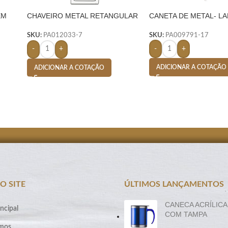
EM
CHAVEIRO METAL RETANGULAR
CANETA DE METAL- L
C/ NYLON PRETO- PRATA
SKU:
PA009791-17
SKU:
PA012033-7
-
+
-
+
ADICIONAR A COTAÇÃO
ADICIONAR A COTAÇÃO
O SITE
ÚLTIMOS LANÇAMENTOS
CANECA ACRÍLICA
ncipal
COM TAMPA
mos