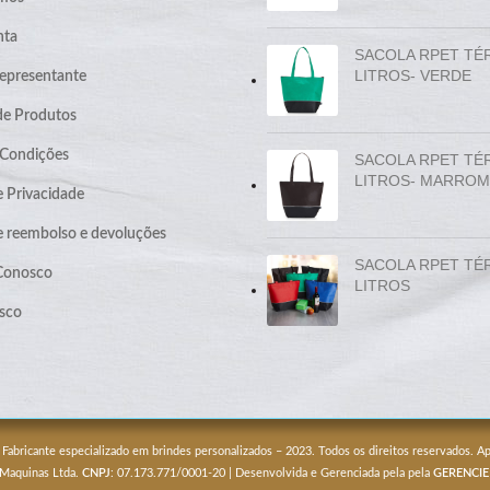
nta
SACOLA RPET TÉ
LITROS- VERDE
epresentante
de Produtos
 Condições
SACOLA RPET TÉ
LITROS- MARROM
e Privacidade
de reembolso e devoluções
SACOLA RPET TÉ
 Conosco
LITROS
sco
 Fabricante especializado em brindes personalizados – 2023. Todos os direitos reservados. 
 Maquinas Ltda.
CNPJ
: 07.173.771/0001-20 | Desenvolvida e Gerenciada pela pela
GERENCIE