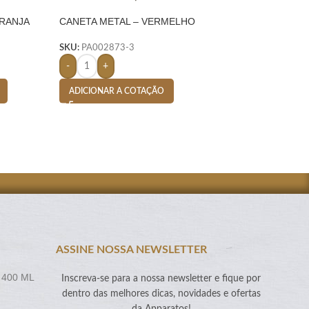
ARANJA
CANETA METAL – VERMELHO
CHAVEIRO DE ME
– PRETO
SKU:
PA002873-3
SKU:
PA002619-1
-
+
-
+
ADICIONAR A COTAÇÃO
ADICIONAR A CO
ASSINE NOSSA NEWSLETTER
 400 ML
Inscreva-se para a nossa newsletter e fique por
dentro das melhores dicas, novidades e ofertas
da Apparatos!