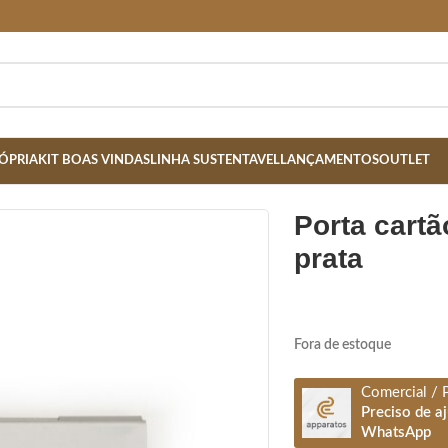
ÓPRIA
KIT BOAS VINDAS
LINHA SUSTENTAVEL
LANÇAMENTOS
OUTLET
porta cartão de bolso de metal –
prata
Fora de estoque
Comercial / 
Preciso de a
WhatsApp