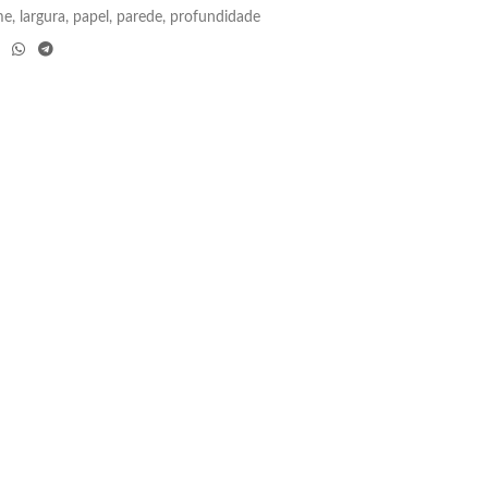
me
,
largura
,
papel
,
parede
,
profundidade