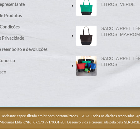
LITROS- VERDE
epresentante
de Produtos
 Condições
SACOLA RPET TÉ
LITROS- MARROM
e Privacidade
de reembolso e devoluções
SACOLA RPET TÉ
 Conosco
LITROS
sco
 Fabricante especializado em brindes personalizados – 2023. Todos os direitos reservados. 
 Maquinas Ltda.
CNPJ
: 07.173.771/0001-20 | Desenvolvida e Gerenciada pela pela
GERENCIE