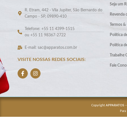
Seja um R
R. Etram, 442 - Vila Jupiter, São Bernardo do
Revenda 
Campo - SP, 09890-410
Termos &
Telefone: +55 11 4399-1515
Política d
ou +55 11 98367-2722
Política 
E-mail: sac@apparatos.com.br
Trabalhe
VISITE NOSSAS REDES SOCIAIS:
Fale Cono
Copyright
APPARATOS
–
Para