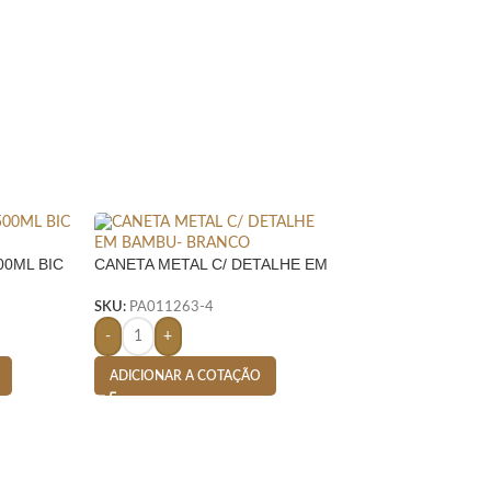
00ML BIC
CANETA METAL C/ DETALHE EM
BAMBU-
SKU:
PA011263-4
-
+
ADICIONAR A COTAÇÃO
CANETA METAL T