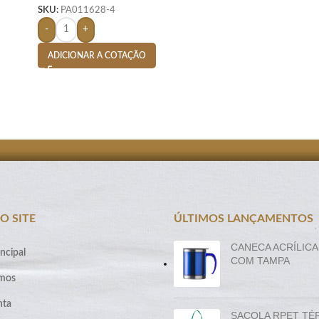
SKU:
PA011628-4
-
+
ADICIONAR A COTAÇÃO
O SITE
ÚLTIMOS LANÇAMENTOS
CANECA ACRÍLICA
ncipal
COM TAMPA
mos
nta
SACOLA RPET TÉ