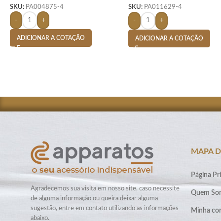
SKU:
PA004875-4
SKU:
PA011629-4
-
+
-
+
ADICIONAR A COTAÇÃO
ADICIONAR A COTAÇÃO
MAPA D
Página Pri
Agradecemos sua visita em nosso site, caso necessite
Quem So
de alguma informação ou queira deixar alguma
sugestão, entre em contato utilizando as informações
Minha co
abaixo.