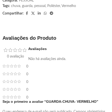
Categoria:
PESSOAL
Tags:
chuva
,
guarda
,
pessoal
,
Poliéster
,
Vermelho
Compartilhar:
Avaliações do Produto
Avaliações
0 avaliação
Não há avaliações ainda.
0
0
0
0
0
Seja o primeiro a avaliar “GUARDA-CHUVA- VERMELHO”
O seu endereço de e-mail não será publicado.
Campos obrigatórios