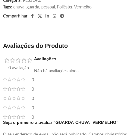
Categoria:
PESSOAL
Tags:
chuva
,
guarda
,
pessoal
,
Poliéster
,
Vermelho
Compartilhar:
Avaliações do Produto
Avaliações
0 avaliação
Não há avaliações ainda.
0
0
0
0
0
Seja o primeiro a avaliar “GUARDA-CHUVA- VERMELHO”
O seu endereço de e-mail não será publicado.
Campos obrigatórios