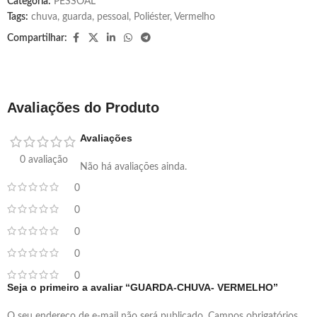
Categoria:
PESSOAL
Tags:
chuva
,
guarda
,
pessoal
,
Poliéster
,
Vermelho
Compartilhar:
Avaliações do Produto
Avaliações
0 avaliação
Não há avaliações ainda.
0
0
0
0
0
Seja o primeiro a avaliar “GUARDA-CHUVA- VERMELHO”
O seu endereço de e-mail não será publicado.
Campos obrigatórios