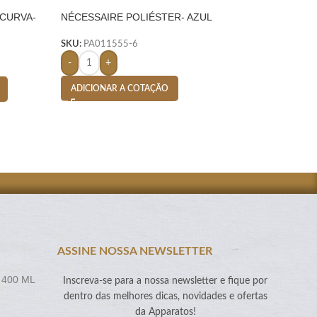
 CURVA-
NÉCESSAIRE POLIÉSTER- AZUL
SACOLA TERMICA 
ESCURO
SKU:
PA011555-6
SKU:
PA004888-6
-
+
-
+
ADICIONAR A COTAÇÃO
ADICIONAR A CO
ASSINE NOSSA NEWSLETTER
 400 ML
Inscreva-se para a nossa newsletter e fique por
dentro das melhores dicas, novidades e ofertas
da Apparatos!