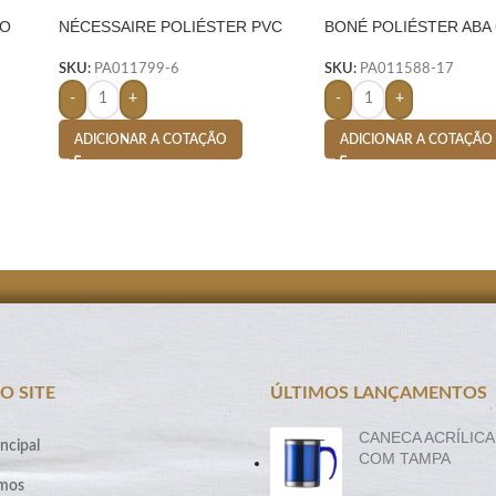
HO
NÉCESSAIRE POLIÉSTER PVC
BONÉ POLIÉSTER ABA
MESCLA- AZUL
LARANJA
SKU:
PA011799-6
SKU:
PA011588-17
-
+
-
+
ADICIONAR A COTAÇÃO
ADICIONAR A COTAÇÃO
O SITE
ÚLTIMOS LANÇAMENTOS
CANECA ACRÍLICA
ncipal
COM TAMPA
mos