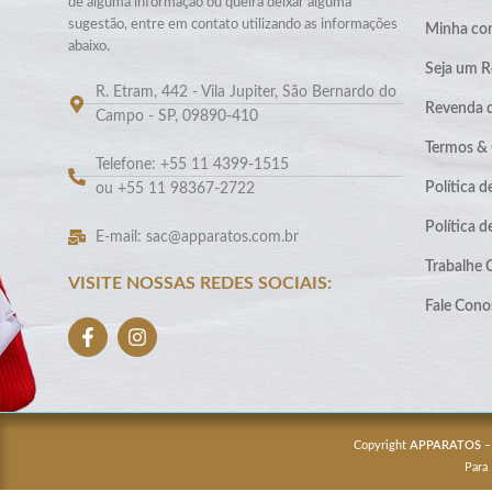
de alguma informação ou queira deixar alguma
sugestão, entre em contato utilizando as informações
Minha co
abaixo.
Seja um R
R. Etram, 442 - Vila Jupiter, São Bernardo do
Revenda 
Campo - SP, 09890-410
Termos &
Telefone: +55 11 4399-1515
Política d
ou +55 11 98367-2722
Política 
E-mail: sac@apparatos.com.br
Trabalhe
VISITE NOSSAS REDES SOCIAIS:
Fale Cono
Copyright
APPARATOS
–
Para