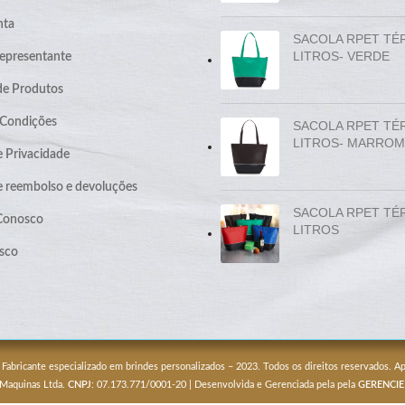
nta
SACOLA RPET TÉ
LITROS- VERDE
epresentante
de Produtos
 Condições
SACOLA RPET TÉ
LITROS- MARROM
e Privacidade
de reembolso e devoluções
SACOLA RPET TÉ
 Conosco
LITROS
sco
 Fabricante especializado em brindes personalizados – 2023. Todos os direitos reservados. 
 Maquinas Ltda.
CNPJ
: 07.173.771/0001-20 | Desenvolvida e Gerenciada pela pela
GERENCIE