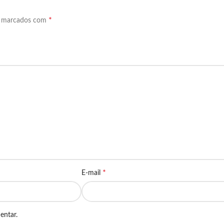
*
o marcados com
*
E-mail
entar.