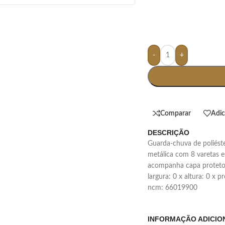
-
+
Comparar
Adic
DESCRIÇÃO
guarda-chuva de poliéster com acionamento de botão, possui estrutura
metálica com 8 varetas e
acompanha capa protetora
largura: 0 x altura: 0 x 
ncm: 66019900
INFORMAÇÃO ADICIO