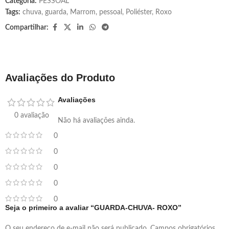
Categoria:
PESSOAL
Tags:
chuva
,
guarda
,
Marrom
,
pessoal
,
Poliéster
,
Roxo
Compartilhar:
Avaliações do Produto
Avaliações
0 avaliação
Não há avaliações ainda.
0
0
0
0
0
Seja o primeiro a avaliar “GUARDA-CHUVA- ROXO”
O seu endereço de e-mail não será publicado.
Campos obrigatórios