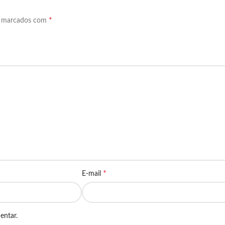
*
o marcados com
*
E-mail
entar.