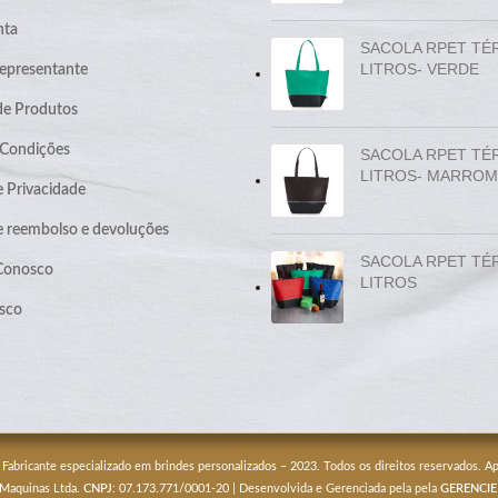
nta
SACOLA RPET TÉ
LITROS- VERDE
epresentante
de Produtos
 Condições
SACOLA RPET TÉ
LITROS- MARROM
e Privacidade
de reembolso e devoluções
SACOLA RPET TÉ
 Conosco
LITROS
sco
 Fabricante especializado em brindes personalizados – 2023. Todos os direitos reservados. 
 Maquinas Ltda.
CNPJ
: 07.173.771/0001-20 | Desenvolvida e Gerenciada pela pela
GERENCIE