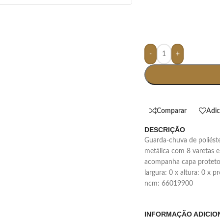
-
+
Comparar
Adic
DESCRIÇÃO
guarda-chuva de poliéster com acionamento de botão, possui estrutura
metálica com 8 varetas e
acompanha capa protetora
largura: 0 x altura: 0 x 
ncm: 66019900
INFORMAÇÃO ADICIO