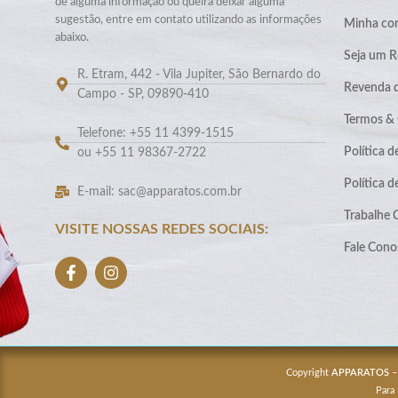
de alguma informação ou queira deixar alguma
sugestão, entre em contato utilizando as informações
Minha co
abaixo.
Seja um R
R. Etram, 442 - Vila Jupiter, São Bernardo do
Revenda 
Campo - SP, 09890-410
Termos &
Telefone: +55 11 4399-1515
Política d
ou +55 11 98367-2722
Política 
E-mail: sac@apparatos.com.br
Trabalhe
VISITE NOSSAS REDES SOCIAIS:
Fale Cono
Copyright
APPARATOS
–
Para