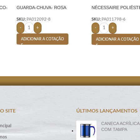
CO-
GUARDA-CHUVA- ROSA
NÉCESSAIRE POLIÉST
MESCLA- AZUL
SKU:
PA012092-8
SKU:
PA011798-6
-
+
-
+
ADICIONAR A COTAÇÃO
ADICIONAR A COTAÇÃO
O SITE
ÚLTIMOS LANÇAMENTOS
CANECA ACRÍLICA
ncipal
COM TAMPA
mos