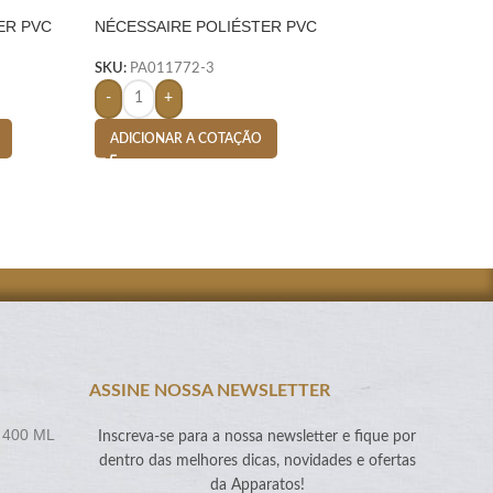
ER PVC
NÉCESSAIRE POLIÉSTER PVC
SACOLA TERMICA 
MESCLA- VERMELHO
ESCURO
SKU:
PA011772-3
SKU:
PA004888-6
-
+
-
+
ADICIONAR A COTAÇÃO
ADICIONAR A CO
ASSINE NOSSA NEWSLETTER
 400 ML
Inscreva-se para a nossa newsletter e fique por
dentro das melhores dicas, novidades e ofertas
da Apparatos!