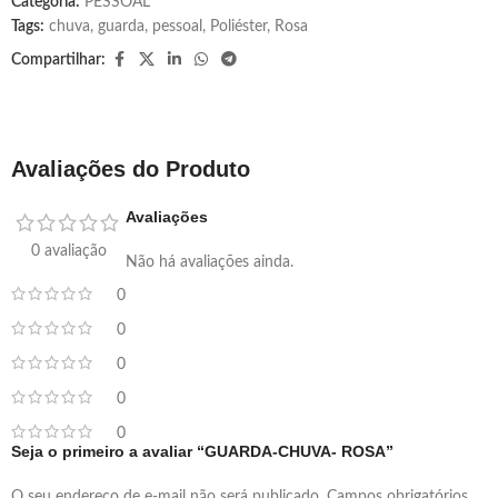
Categoria:
PESSOAL
Tags:
chuva
,
guarda
,
pessoal
,
Poliéster
,
Rosa
Compartilhar:
Avaliações do Produto
Avaliações
0 avaliação
Não há avaliações ainda.
0
0
0
0
0
Seja o primeiro a avaliar “GUARDA-CHUVA- ROSA”
O seu endereço de e-mail não será publicado.
Campos obrigatórios