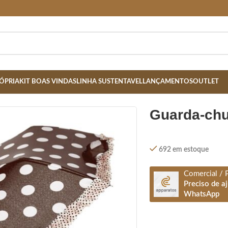
ÓPRIA
KIT BOAS VINDAS
LINHA SUSTENTAVEL
LANÇAMENTOS
OUTLET
guarda-ch
692 em estoque
Comercial / 
Preciso de a
WhatsApp