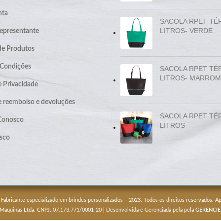
nta
SACOLA RPET TÉ
LITROS- VERDE
epresentante
de Produtos
 Condições
SACOLA RPET TÉ
LITROS- MARROM
e Privacidade
de reembolso e devoluções
SACOLA RPET TÉ
 Conosco
LITROS
sco
 Fabricante especializado em brindes personalizados – 2023. Todos os direitos reservados. 
 Maquinas Ltda.
CNPJ
: 07.173.771/0001-20 | Desenvolvida e Gerenciada pela pela
GERENCIE