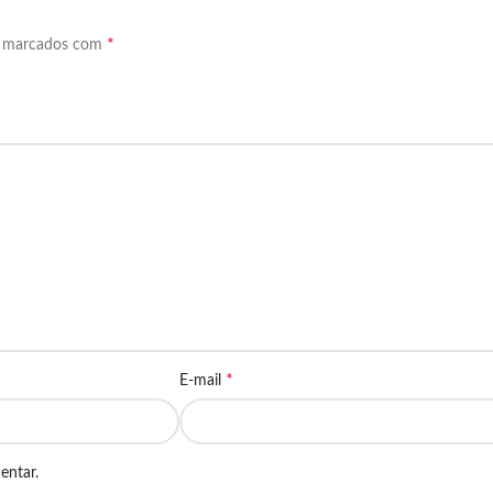
*
o marcados com
*
E-mail
entar.