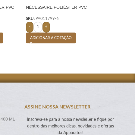
ER PVC
NÉCESSAIRE POLIÉSTER PVC
SACOLA TERMICA 
MESCLA- AZUL
CLARO
SKU:
PA011799-6
SKU:
PA004887-6
-
+
-
+
ADICIONAR A COTAÇÃO
ADICIONAR A CO
ASSINE NOSSA NEWSLETTER
 400 ML
Inscreva-se para a nossa newsletter e fique por
dentro das melhores dicas, novidades e ofertas
da Apparatos!