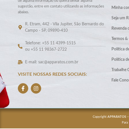
de alguma informação ou queira deixar alguma
sugestão, entre em contato utilizando as informações
Minha co
abaixo.
Seja um R
R. Etram, 442 - Vila Jupiter, São Bernardo do
Revenda 
Campo - SP, 09890-410
Termos &
Telefone: +55 11 4399-1515
Política d
ou +55 11 98367-2722
Política 
E-mail: sac@apparatos.com.br
Trabalhe
VISITE NOSSAS REDES SOCIAIS:
Fale Cono
Copyright
APPARATOS
–
Para