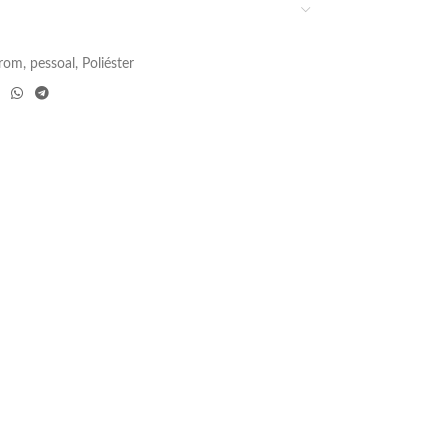
rom
,
pessoal
,
Poliéster