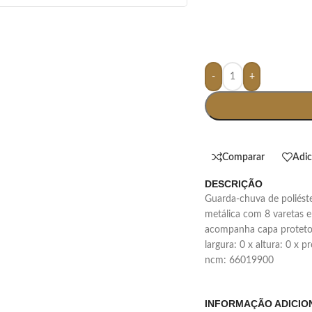
-
+
Comparar
Adic
DESCRIÇÃO
guarda-chuva de poliéster com acionamento de botão, possui estrutura
metálica com 8 varetas e
acompanha capa protetora
largura: 0 x altura: 0 x 
ncm: 66019900
INFORMAÇÃO ADICIO