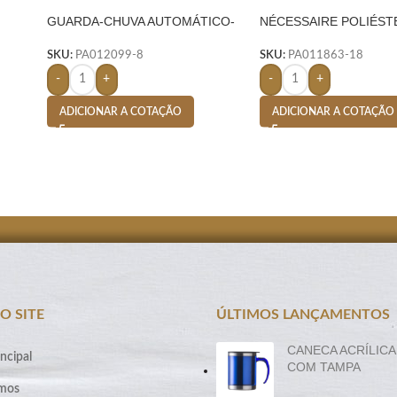
GUARDA-CHUVA AUTOMÁTICO-
NÉCESSAIRE POLIÉST
ROSA
MESCLA- VERDE
SKU:
PA012099-8
SKU:
PA011863-18
-
+
-
+
ADICIONAR A COTAÇÃO
ADICIONAR A COTAÇÃO
O SITE
ÚLTIMOS LANÇAMENTOS
CANECA ACRÍLICA
ncipal
COM TAMPA
mos