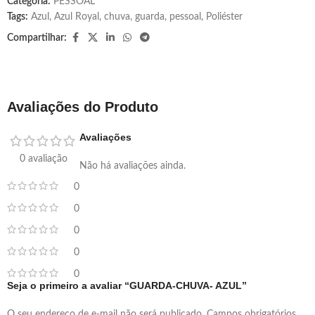
Categoria:
PESSOAL
Tags:
Azul
,
Azul Royal
,
chuva
,
guarda
,
pessoal
,
Poliéster
Compartilhar:
Avaliações do Produto
Avaliações
0 avaliação
Não há avaliações ainda.
0
0
0
0
0
Seja o primeiro a avaliar “GUARDA-CHUVA- AZUL”
O seu endereço de e-mail não será publicado.
Campos obrigatórios