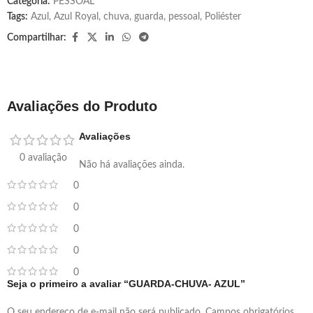
Categoria:
PESSOAL
Tags:
Azul
,
Azul Royal
,
chuva
,
guarda
,
pessoal
,
Poliéster
Compartilhar:
Avaliações do Produto
Avaliações
0 avaliação
Não há avaliações ainda.
0
0
0
0
0
Seja o primeiro a avaliar “GUARDA-CHUVA- AZUL”
O seu endereço de e-mail não será publicado.
Campos obrigatórios