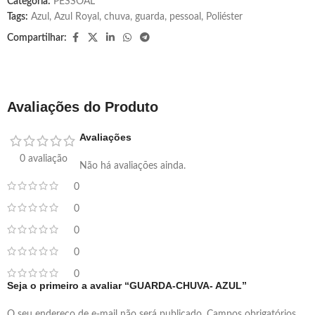
Categoria:
PESSOAL
Tags:
Azul
,
Azul Royal
,
chuva
,
guarda
,
pessoal
,
Poliéster
Compartilhar:
Avaliações do Produto
Avaliações
0 avaliação
Não há avaliações ainda.
0
0
0
0
0
Seja o primeiro a avaliar “GUARDA-CHUVA- AZUL”
O seu endereço de e-mail não será publicado.
Campos obrigatórios