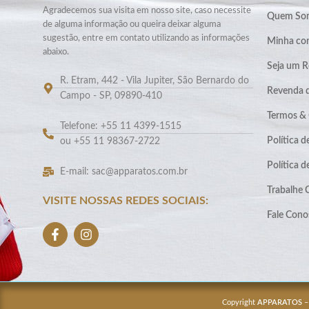
Agradecemos sua visita em nosso site, caso necessite
Quem So
de alguma informação ou queira deixar alguma
sugestão, entre em contato utilizando as informações
Minha co
abaixo.
Seja um R
R. Etram, 442 - Vila Jupiter, São Bernardo do
Revenda 
Campo - SP, 09890-410
Termos &
Telefone: +55 11 4399-1515
Política d
ou +55 11 98367-2722
Política 
E-mail: sac@apparatos.com.br
Trabalhe
VISITE NOSSAS REDES SOCIAIS:
Fale Cono
Copyright
APPARATOS
–