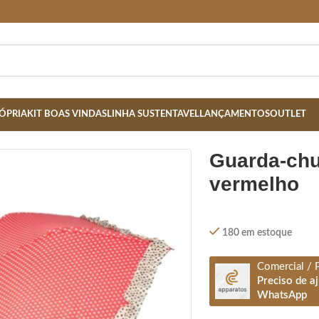
ÓPRIA
KIT BOAS VINDAS
LINHA SUSTENTAVEL
LANÇAMENTOS
OUTLET
guarda-chuva automático-
vermelho
180 em estoque
Comercial / 
Preciso de a
WhatsApp