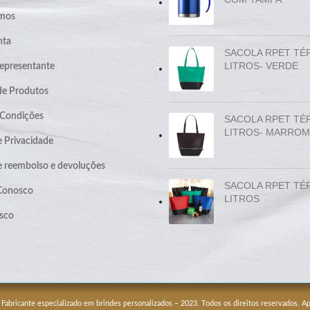
mos
nta
SACOLA RPET TÉ
LITROS- VERDE
epresentante
de Produtos
 Condições
SACOLA RPET TÉ
LITROS- MARROM
e Privacidade
de reembolso e devoluções
SACOLA RPET TÉ
 Conosco
LITROS
sco
 Fabricante especializado em brindes personalizados – 2023. Todos os direitos reservados. 