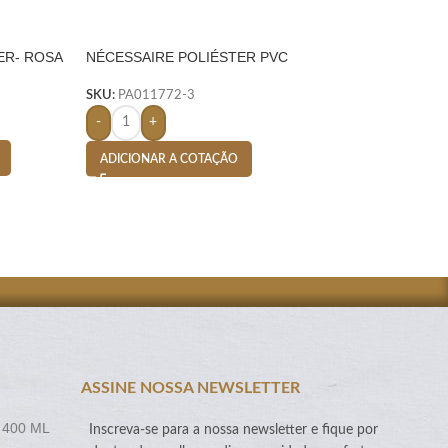
ER- ROSA
NÉCESSAIRE POLIÉSTER PVC
SACOLA TERMICA 
MESCLA- VERMELHO
CLARO
SKU:
PA011772-3
SKU:
PA004887-6
-
+
-
+
ADICIONAR A COTAÇÃO
ADICIONAR A CO
ASSINE NOSSA NEWSLETTER
 400 ML
Inscreva-se para a nossa newsletter e fique por