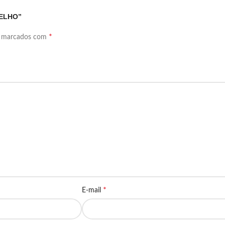
MELHO”
*
o marcados com
*
E-mail