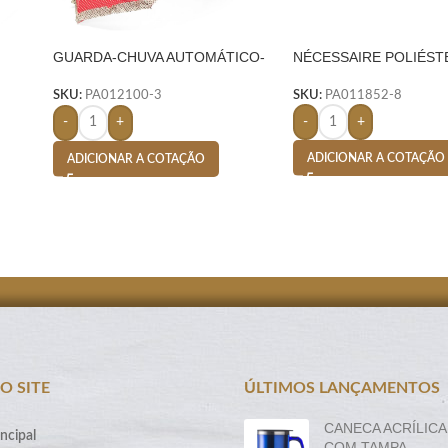
GUARDA-CHUVA AUTOMÁTICO-
NÉCESSAIRE POLIÉST
VERMELHO
SKU:
PA011852-8
SKU:
PA012100-3
-
+
-
+
ADICIONAR A COTAÇÃO
ADICIONAR A COTAÇÃO
O SITE
ÚLTIMOS LANÇAMENTOS
CANECA ACRÍLICA
ncipal
COM TAMPA