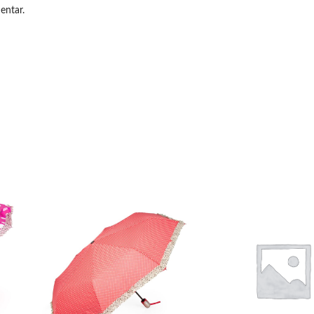
entar.