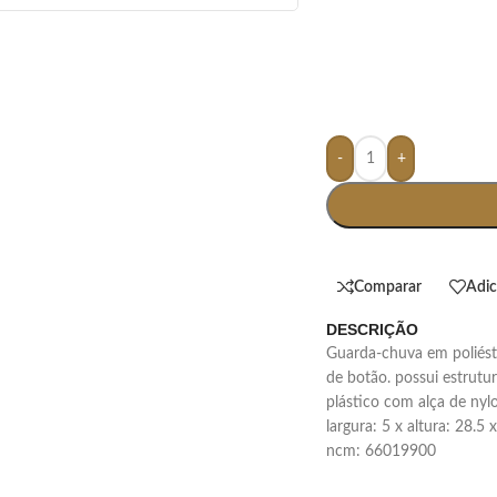
-
+
Comparar
Adic
DESCRIÇÃO
guarda-chuva em poliéster com abertura automática por acionamento
de botão. possui estrutu
plástico com alça de nyl
largura: 5 x altura: 28.5
ncm: 66019900