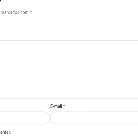
A”
*
o marcados com
*
E-mail
entar.