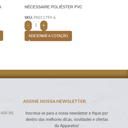
A
NÉCESSAIRE POLIÉSTER PVC
NÉCESSAIRE POL
MESCLA- AZUL
SKU:
PA011555-6
SKU:
PA011799-6
-
+
-
+
ADICIONAR A CO
ADICIONAR A COTAÇÃO
ASSINE NOSSA NEWSLETTER
 400 ML
Inscreva-se para a nossa newsletter e fique por
dentro das melhores dicas, novidades e ofertas
da Apparatos!