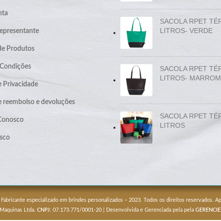
nta
SACOLA RPET TÉ
LITROS- VERDE
epresentante
de Produtos
 Condições
SACOLA RPET TÉ
LITROS- MARROM
e Privacidade
de reembolso e devoluções
SACOLA RPET TÉ
 Conosco
LITROS
sco
 Fabricante especializado em brindes personalizados – 2023. Todos os direitos reservados. 
 Maquinas Ltda.
CNPJ
: 07.173.771/0001-20 | Desenvolvida e Gerenciada pela pela
GERENCIE