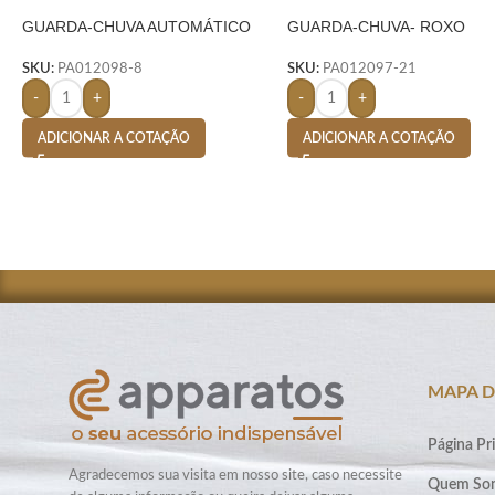
GUARDA-CHUVA AUTOMÁTICO
GUARDA-CHUVA- ROXO
SKU:
PA012098-8
SKU:
PA012097-21
-
+
-
+
ADICIONAR A COTAÇÃO
ADICIONAR A COTAÇÃO
MAPA D
Página Pri
Agradecemos sua visita em nosso site, caso necessite
Quem So