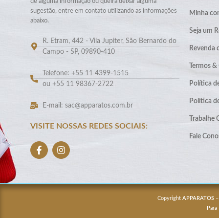
de alguma informação ou queira deixar alguma
sugestão, entre em contato utilizando as informações
Minha co
abaixo.
Seja um R
R. Etram, 442 - Vila Jupiter, São Bernardo do
Revenda 
Campo - SP, 09890-410
Termos &
Telefone: +55 11 4399-1515
Política d
ou +55 11 98367-2722
Política 
E-mail: sac@apparatos.com.br
Trabalhe
VISITE NOSSAS REDES SOCIAIS:
Fale Cono
Copyright
APPARATOS
–
Para