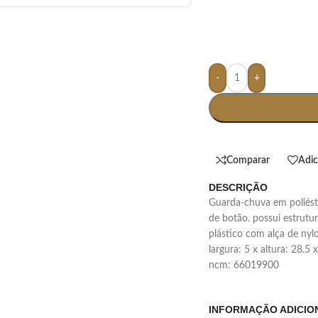
-
+
Comparar
Adic
DESCRIÇÃO
guarda-chuva em poliéster com abertura automática por acionamento
de botão. possui estrutu
plástico com alça de nyl
largura: 5 x altura: 28.5
ncm: 66019900
INFORMAÇÃO ADICIO