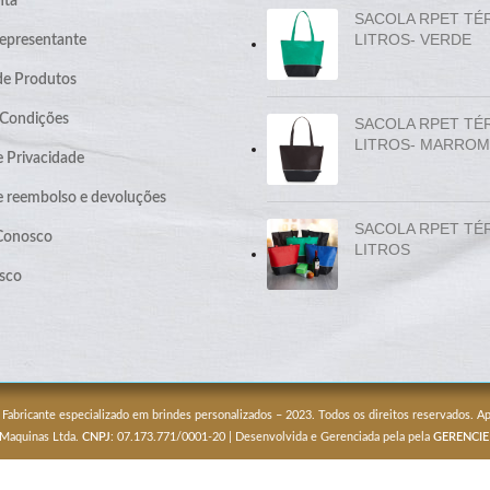
nta
SACOLA RPET TÉ
LITROS- VERDE
epresentante
de Produtos
 Condições
SACOLA RPET TÉ
LITROS- MARROM
e Privacidade
de reembolso e devoluções
SACOLA RPET TÉ
 Conosco
LITROS
sco
 Fabricante especializado em brindes personalizados – 2023. Todos os direitos reservados. 
 Maquinas Ltda.
CNPJ
: 07.173.771/0001-20 | Desenvolvida e Gerenciada pela pela
GERENCIE