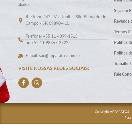
Minha co
abaixo.
Seja um R
R. Etram, 442 - Vila Jupiter, São Bernardo do
Revenda 
Campo - SP, 09890-410
Termos &
Telefone: +55 11 4399-1515
Política d
ou +55 11 98367-2722
Política 
E-mail: sac@apparatos.com.br
Trabalhe
VISITE NOSSAS REDES SOCIAIS:
Fale Cono
Copyright
APPARATOS
–
Para