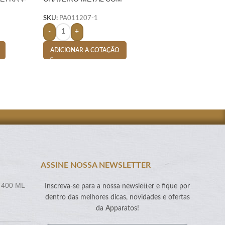
MOSQUETÃO- PRETO
– PRETO
SKU:
PA011207-1
SKU:
PA002619-1
-
+
-
+
ADICIONAR A COTAÇÃO
ADICIONAR A CO
ASSINE NOSSA NEWSLETTER
 400 ML
Inscreva-se para a nossa newsletter e fique por
dentro das melhores dicas, novidades e ofertas
da Apparatos!