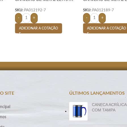
PRATA
PRATA
SKU:
PA012192-7
SKU:
PA012189-7
-
+
-
+
ADICIONAR A COTAÇÃO
ADICIONAR A COTAÇÃO
O SITE
ÚLTIMOS LANÇAMENTOS
CANECA ACRÍLICA
ncipal
COM TAMPA
mos