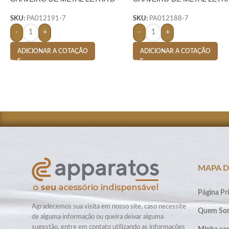
PRATA
PRATA
SKU:
PA012191-7
SKU:
PA012188-7
-
+
-
+
ADICIONAR A COTAÇÃO
ADICIONAR A COTAÇÃO
MAPA D
Página Pri
Agradecemos sua visita em nosso site, caso necessite
Quem So
de alguma informação ou queira deixar alguma
sugestão, entre em contato utilizando as informações