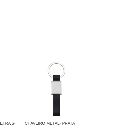
ETRA S-
CHAVEIRO METAL- PRATA
CHAVEIRO DE MET
PRATA