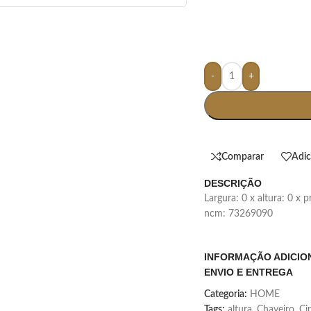
-
+
Comparar
Adic
DESCRIÇÃO
largura: 0 x altura: 0 x
ncm: 73269090
INFORMAÇÃO ADICIO
ENVIO E ENTREGA
Categoria:
HOME
Tags:
altura
,
Chaveiro
,
Ci