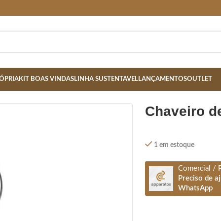
ÓPRIA
KIT BOAS VINDAS
LINHA SUSTENTAVEL
LANÇAMENTOS
OUTLET
chaveiro d
1 em estoque
Comercial / 
Preciso de a
WhatsApp