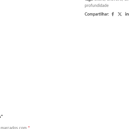
profundidade
Compartilhar:
A”
*
o marcados com