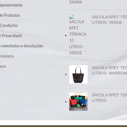
epresentante
de Produtos
SACOLA RPET TÉ
LITROS- VERDE
 Condições
e Privacidade
de reembolso e devoluções
 Conosco
sco
SACOLA RPET TÉ
LITROS- MARROM
SACOLA RPET TÉ
LITROS