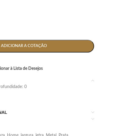
ADICIONAR A COTAÇÃO
ionar à Lista de Desejos
 profundidade: 0
NAL
nza
,
Home
,
largura
,
letra
,
Metal
,
Prata
,