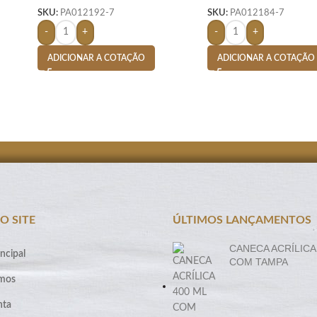
SKU:
PA012192-7
SKU:
PA012184-7
-
+
-
+
ADICIONAR A COTAÇÃO
ADICIONAR A COTAÇÃO
O SITE
ÚLTIMOS LANÇAMENTOS
CANECA ACRÍLICA
ncipal
COM TAMPA
mos
nta