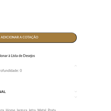
ADICIONAR A COTAÇÃO
ionar à Lista de Desejos
 profundidade: 0
NAL
nza
,
Home
,
largura
,
letra
,
Metal
,
Prata
,