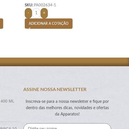
SKU:
PA002634-1
SKU:
PA002619-1
-
+
-
+
ADICIONAR A COTAÇÃO
ADICIONAR A CO
ASSINE NOSSA NEWSLETTER
 400 ML
Inscreva-se para a nossa newsletter e fique por
dentro das melhores dicas, novidades e ofertas
da Apparatos!
RMICA 10