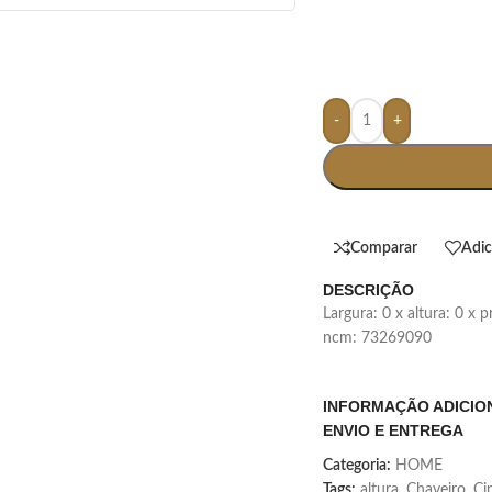
-
+
Comparar
Adic
DESCRIÇÃO
largura: 0 x altura: 0 x
ncm: 73269090
INFORMAÇÃO ADICIO
ENVIO E ENTREGA
Categoria:
HOME
Tags:
altura
,
Chaveiro
,
Ci