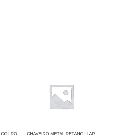
. COURO
CHAVEIRO METAL RETANGULAR
CHAVEIRO DE ME
C/ NYLON PRETO – PRETO
– PRETO