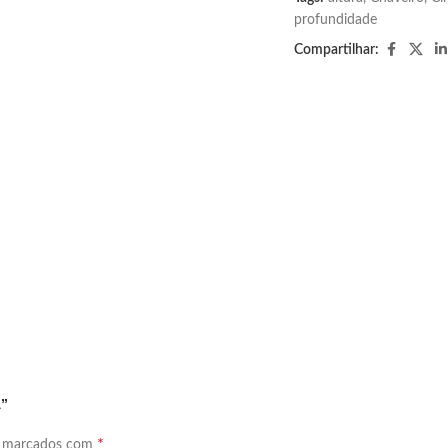
profundidade
Compartilhar:
A”
*
o marcados com