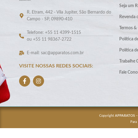
Seja um R
R. Etram, 442 - Vila Jupiter, São Bernardo do
Revenda 
Campo - SP, 09890-410
Termos &
Telefone: +55 11 4399-1515
Política d
ou +55 11 98367-2722
Política 
E-mail: sac@apparatos.com.br
Trabalhe
VISITE NOSSAS REDES SOCIAIS:
Fale Cono
Copyright
APPARATOS
–
Para