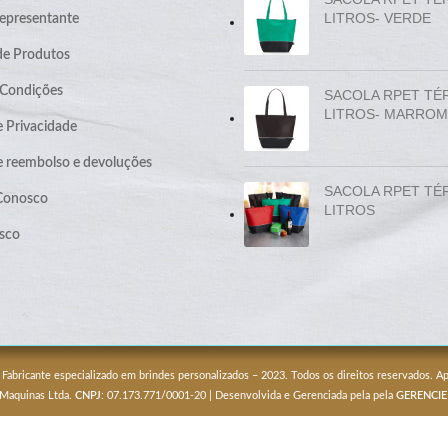
LITROS- VERDE
epresentante
de Produtos
 Condições
SACOLA RPET TÉ
LITROS- MARROM
e Privacidade
de reembolso e devoluções
SACOLA RPET TÉ
 Conosco
LITROS
sco
 Fabricante especializado em brindes personalizados – 2023. Todos os direitos reservados. 
 Maquinas Ltda.
CNPJ
: 07.173.771/0001-20 | Desenvolvida e Gerenciada pela pela
GERENCIE