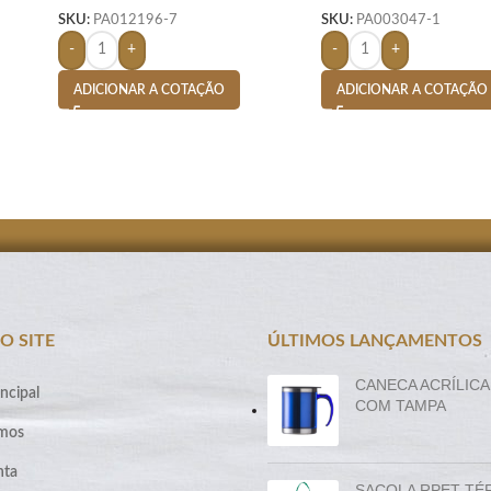
SKU:
PA012196-7
SKU:
PA003047-1
-
+
-
+
ADICIONAR A COTAÇÃO
ADICIONAR A COTAÇÃO
O SITE
ÚLTIMOS LANÇAMENTOS
CANECA ACRÍLICA
ncipal
COM TAMPA
mos
nta
SACOLA RPET TÉ