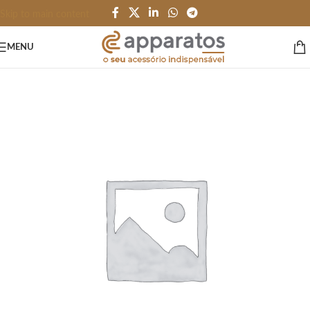
Skip to main content
MENU
Início
/
CANETAS LÁPIS e AFINS
/
Metal Premium