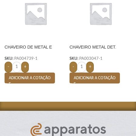
CHAVEIRO DE METAL E
CHAVEIRO METAL DET.
COURO C/ 2 ARGOLAS –
COURO – PRETO
PRETO
SKU:
PA004739-1
SKU:
PA003047-1
-
+
-
+
ADICIONAR A COTAÇÃO
ADICIONAR A COTAÇÃO