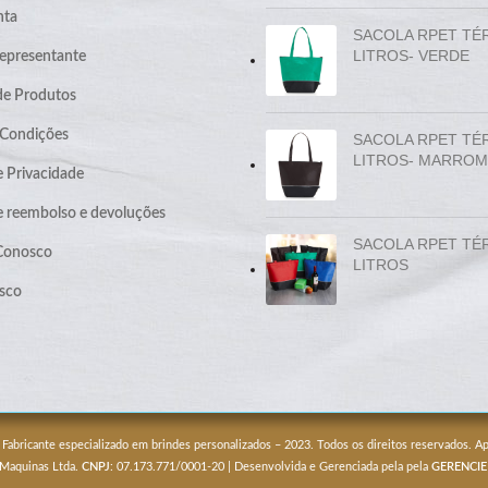
nta
SACOLA RPET TÉ
LITROS- VERDE
epresentante
de Produtos
 Condições
SACOLA RPET TÉ
LITROS- MARROM
e Privacidade
de reembolso e devoluções
SACOLA RPET TÉ
 Conosco
LITROS
sco
 Fabricante especializado em brindes personalizados – 2023. Todos os direitos reservados. 
 Maquinas Ltda.
CNPJ
: 07.173.771/0001-20 | Desenvolvida e Gerenciada pela pela
GERENCIE