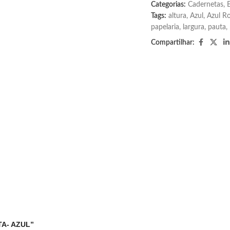
Categorias:
Cadernetas
,
Tags:
altura
,
Azul
,
Azul Ro
papelaria
,
largura
,
pauta
,
Compartilhar:
TA- AZUL”