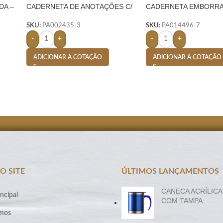
DA –
CADERNETA DE ANOTAÇÕES C/
CADERNETA EMBORR
CANETA – VERMELHO
S/ PAUTA- CINZA
SKU:
PA002435-3
SKU:
PA014496-7
-
+
-
+
ADICIONAR A COTAÇÃO
ADICIONAR A COTAÇÃO
O SITE
ÚLTIMOS LANÇAMENTOS
CANECA ACRÍLICA
ncipal
COM TAMPA
mos