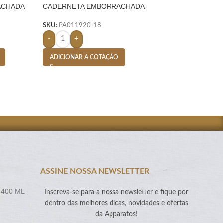
ACHADA
CADERNETA EMBORRACHADA-
CADERNETA EMB
VERDE
VERDE
SKU:
PA011920-18
SKU:
PA011913-18
-
+
-
+
ADICIONAR A COTAÇÃO
ADICIONAR A CO
ASSINE NOSSA NEWSLETTER
 400 ML
Inscreva-se para a nossa newsletter e fique por
dentro das melhores dicas, novidades e ofertas
da Apparatos!