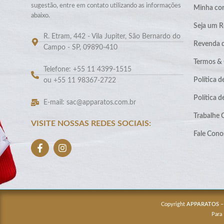
sugestão, entre em contato utilizando as informações
Minha co
abaixo.
Seja um R
R. Etram, 442 - Vila Jupiter, São Bernardo do
Revenda 
Campo - SP, 09890-410
Termos &
Telefone: +55 11 4399-1515
Política d
ou +55 11 98367-2722
Política 
E-mail: sac@apparatos.com.br
Trabalhe
VISITE NOSSAS REDES SOCIAIS:
Fale Cono
Copyright
APPARATOS
–
Para