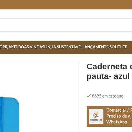
ÓPRIA
KIT BOAS VINDAS
LINHA SUSTENTAVEL
LANÇAMENTOS
OUTLET
CHADA S/ PAUTA- AZUL
caderneta emborrachada s/
pauta- azul
8693 em estoque
Comercial / 
Preciso de a
WhatsApp