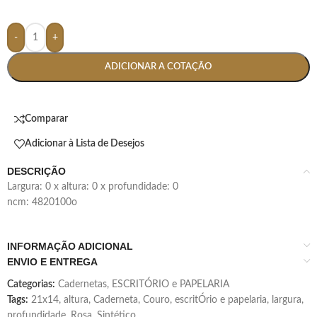
-
+
ADICIONAR A COTAÇÃO
Comparar
Adicionar à Lista de Desejos
DESCRIÇÃO
largura: 0 x altura: 0 x profundidade: 0
ncm: 4820100o
INFORMAÇÃO ADICIONAL
ENVIO E ENTREGA
Categorias:
Cadernetas
,
ESCRITÓRIO e PAPELARIA
Tags:
21x14
,
altura
,
Caderneta
,
Couro
,
escritÓrio e papelaria
,
largura
,
profundidade
,
Rosa
,
Sintético