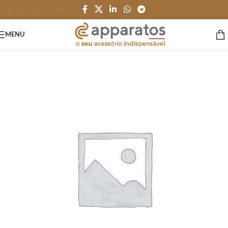
Skip to main content
MENU
Início
/
ESCRITÓRIO e PAPELARIA
/
Cadernetas