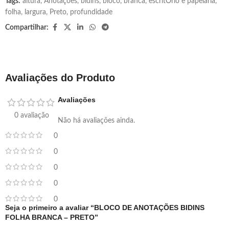
Tags:
altura
,
Anotações
,
bidins
,
bloco
,
branca
,
escritÓrio e papelaria
,
folha
,
largura
,
Preto
,
profundidade
Compartilhar:
Avaliações do Produto
Avaliações
0 avaliação
Não há avaliações ainda.
0
0
0
0
0
Seja o primeiro a avaliar “BLOCO DE ANOTAÇÕES BIDINS
FOLHA BRANCA – PRETO”