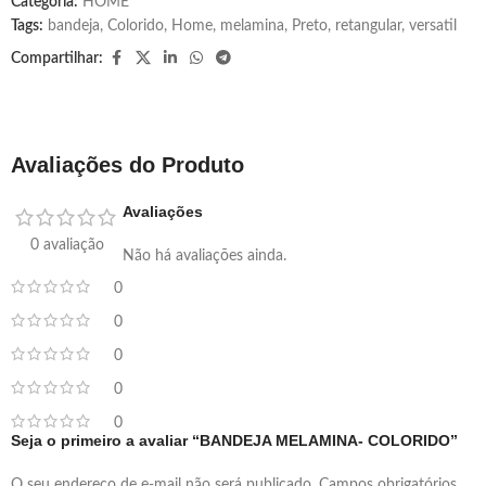
Categoria:
HOME
Tags:
bandeja
,
Colorido
,
Home
,
melamina
,
Preto
,
retangular
,
versatil
Compartilhar:
Avaliações do Produto
Avaliações
0 avaliação
Não há avaliações ainda.
0
0
0
0
0
Seja o primeiro a avaliar “BANDEJA MELAMINA- COLORIDO”
O seu endereço de e-mail não será publicado.
Campos obrigatórios