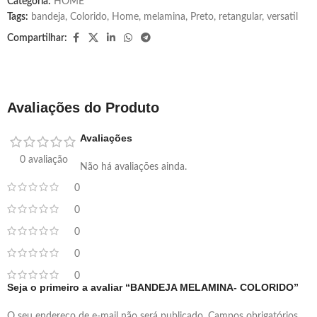
Categoria:
HOME
Tags:
bandeja
,
Colorido
,
Home
,
melamina
,
Preto
,
retangular
,
versatil
Compartilhar:
Avaliações do Produto
Avaliações
0 avaliação
Não há avaliações ainda.
0
0
0
0
0
Seja o primeiro a avaliar “BANDEJA MELAMINA- COLORIDO”
O seu endereço de e-mail não será publicado.
Campos obrigatórios