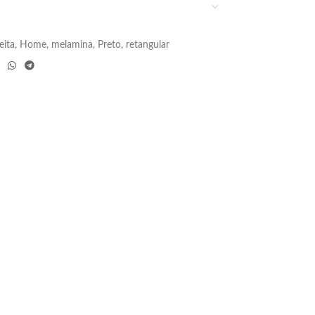
eita
,
Home
,
melamina
,
Preto
,
retangular