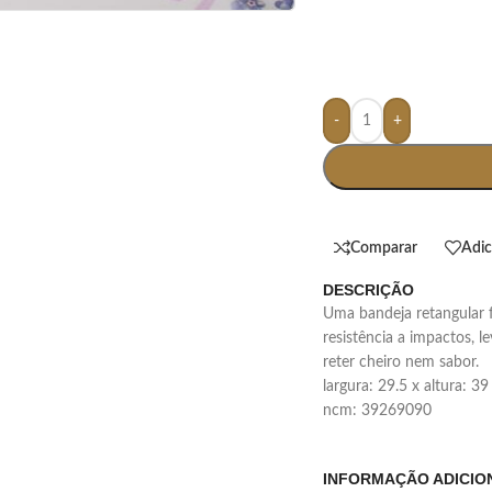
-
+
Comparar
Adic
DESCRIÇÃO
uma bandeja retangular feita em melamina, material conhecido pela
resistência a impactos, 
reter cheiro nem sabor.
largura: 29.5 x altura: 3
ncm: 39269090
INFORMAÇÃO ADICIO