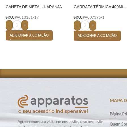
CANETA DE METAL- LARANJA
GARRAFA TÉRMICA 400ML-
PRETO
SKU:
PA010181-17
SKU:
PA007395-1
-
+
-
+
ADICIONAR A COTAÇÃO
ADICIONAR A COTAÇÃO
MAPA D
Página Pri
Agradecemos sua visita em nosso site, caso necessite
Quem So