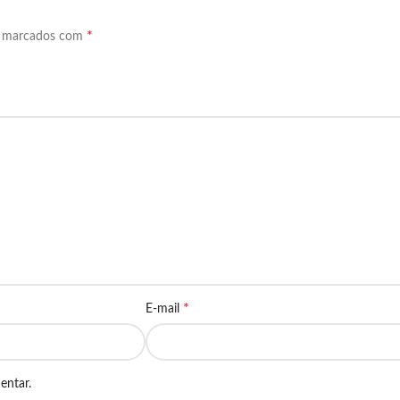
*
o marcados com
*
E-mail
entar.