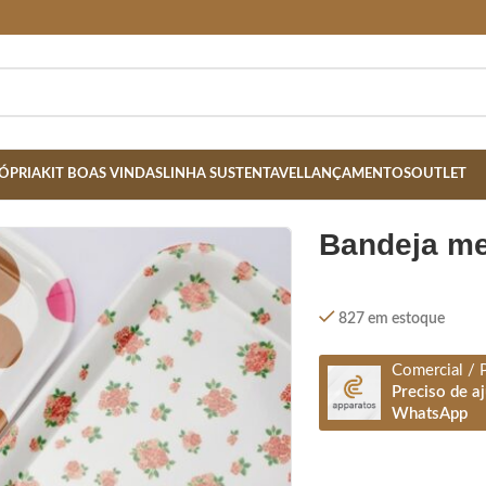
ÓPRIA
KIT BOAS VINDAS
LINHA SUSTENTAVEL
LANÇAMENTOS
OUTLET
bandeja m
827 em estoque
Comercial / 
Preciso de a
WhatsApp