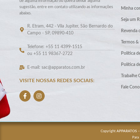
de alguma informação ou queira deixar alguma
sugestão, entre em contato utilizando as informações
Minha co
abaixo.
Seja um R
R. Etram, 442 - Vila Jupiter, São Bernardo do
Revenda 
Campo - SP, 09890-410
Termos &
Telefone: +55 11 4399-1515
Política d
ou +55 11 98367-2722
Política 
E-mail: sac@apparatos.com.br
Trabalhe
VISITE NOSSAS REDES SOCIAIS:
Fale Cono
Copyright
APPARATOS
–
Para