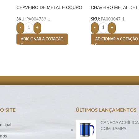
CHAVEIRO DE METAL E COURO
CHAVEIRO METAL DET
C/ 2 ARGOLAS – PRETO
– PRETO
SKU:
PA004739-1
SKU:
PA003047-1
-
+
-
+
ADICIONAR A COTAÇÃO
ADICIONAR A COTAÇÃO
O SITE
ÚLTIMOS LANÇAMENTOS
CANECA ACRÍLICA
ncipal
COM TAMPA
mos