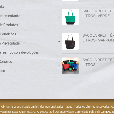
nta
SACOLA RPET TÉ
LITROS- VERDE
epresentante
de Produtos
 Condições
SACOLA RPET TÉ
LITROS- MARROM
e Privacidade
de reembolso e devoluções
SACOLA RPET TÉ
 Conosco
LITROS
sco
 Fabricante especializado em brindes personalizados – 2023. Todos os direitos reservados. 
 Maquinas Ltda.
CNPJ
: 07.173.771/0001-20 | Desenvolvida e Gerenciada pela pela
GERENCIE