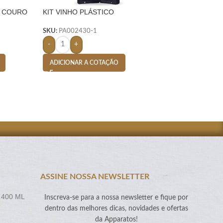
. COURO
KIT VINHO PLÁSTICO
KIT VINHO PLÁST
RESISTENTE 4 PEÇAS
RESISTENTE 3 P
FORMATO GARRAFA – PRETO
FORMATO GARRA
SKU:
PA002430-1
SKU:
PA002421-1
-
+
-
+
ADICIONAR A COTAÇÃO
ADICIONAR A CO
ASSINE NOSSA NEWSLETTER
 400 ML
Inscreva-se para a nossa newsletter e fique por
dentro das melhores dicas, novidades e ofertas
da Apparatos!