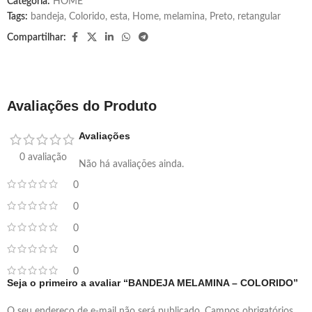
Categoria:
HOME
Tags:
bandeja
,
Colorido
,
esta
,
Home
,
melamina
,
Preto
,
retangular
Compartilhar:
Avaliações do Produto
Avaliações
0 avaliação
Não há avaliações ainda.
0
0
0
0
0
Seja o primeiro a avaliar “BANDEJA MELAMINA – COLORIDO”
O seu endereço de e-mail não será publicado.
Campos obrigatórios