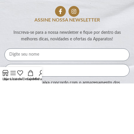
ASSINE NOSSA NEWSLETTER
Inscreva-se para a nossa newsletter e fique por dentro das
melhores dicas, novidades e ofertas da Apparatos!
Loja
Barra Lateral
Lista de Desejos
Carrinho
Minha conta
Ao marcar essa caixa concordo com o armazenamento dos
meus dados por este site.
Assinar
SEGURANÇA: