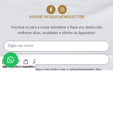
ASSINE NOSSA NEWSLETTER
Inscreva-se para a nossa newsletter e fique por dentro das
melhores dicas, novidades e ofertas da Apparatos!
Loja
Barra Lateral
Lista de Desejos
Carrinho
Minha conta
Ao marcar essa caixa concordo com o armazenamento dos
meus dados por este site.
Assinar
SEGURANÇA: