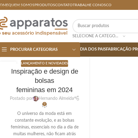
OME
QUEM SOMOS
PRODUTOS
CONTATO
TRABALHE CONOSCO
Skip to main content
SELECIONE A CATEGORIA
DIA DOS PAIS
FABRICAÇÃO PR
PROCURAR CATEGORIAS
LANÇAMENTO E NOVIDADES
13
Inspiração e design de
OUT
bolsas
femininas em 2024
Postado por
Hernando Almeida
0
O universo da moda está em
constante evolução, e as bolsas
femininas, essenciais no dia a dia de
muitas mulheres, não ficam atrás