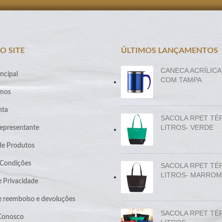
O SITE
ÚLTIMOS LANÇAMENTOS
CANECA ACRÍLICA
ncipal
COM TAMPA
mos
nta
SACOLA RPET TÉ
LITROS- VERDE
epresentante
de Produtos
 Condições
SACOLA RPET TÉ
LITROS- MARROM
e Privacidade
de reembolso e devoluções
SACOLA RPET TÉ
 Conosco