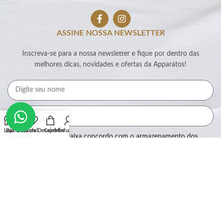
ASSINE NOSSA NEWSLETTER
Inscreva-se para a nossa newsletter e fique por dentro das
melhores dicas, novidades e ofertas da Apparatos!
Loja
Barra Lateral
Lista de Desejos
Carrinho
Minha conta
Ao marcar essa caixa concordo com o armazenamento dos
meus dados por este site.
Assinar
SEGURANÇA: