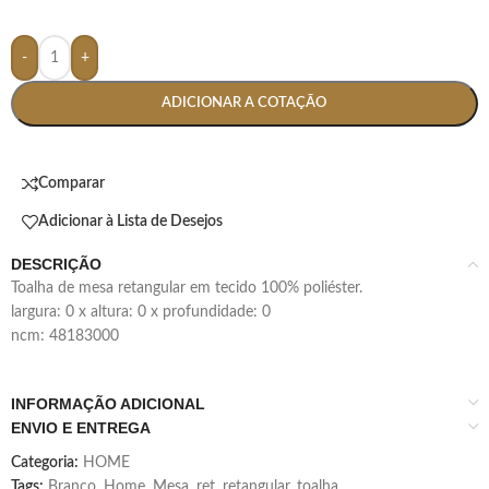
-
+
ADICIONAR A COTAÇÃO
Comparar
Adicionar à Lista de Desejos
DESCRIÇÃO
toalha de mesa retangular em tecido 100% poliéster.
largura: 0 x altura: 0 x profundidade: 0
ncm: 48183000
INFORMAÇÃO ADICIONAL
ENVIO E ENTREGA
Categoria:
HOME
Tags:
Branco
,
Home
,
Mesa
,
ret
,
retangular
,
toalha