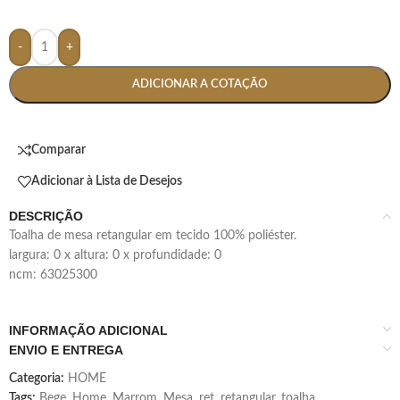
-
+
ADICIONAR A COTAÇÃO
Comparar
Adicionar à Lista de Desejos
DESCRIÇÃO
toalha de mesa retangular em tecido 100% poliéster.
largura: 0 x altura: 0 x profundidade: 0
ncm: 63025300
INFORMAÇÃO ADICIONAL
ENVIO E ENTREGA
Categoria:
HOME
Tags:
Bege
,
Home
,
Marrom
,
Mesa
,
ret
,
retangular
,
toalha