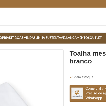
ÓPRIA
KIT BOAS VINDAS
LINHA SUSTENTAVEL
LANÇAMENTOS
OUTLET
toalha mesa red. 1,8 m x 1,8 m-
branco
2 em estoque
Comercial / 
Preciso de a
WhatsApp