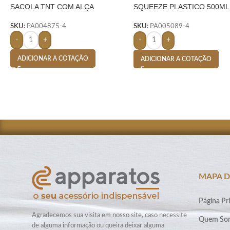
SACOLA TNT COM ALÇA
SQUEEZE PLASTICO 500ML
PLASTIC-
SKU:
PA004875-4
SKU:
PA005089-4
-
+
-
+
ADICIONAR A COTAÇÃO
ADICIONAR A COTAÇÃO
MAPA D
Página Pri
Agradecemos sua visita em nosso site, caso necessite
Quem So
de alguma informação ou queira deixar alguma