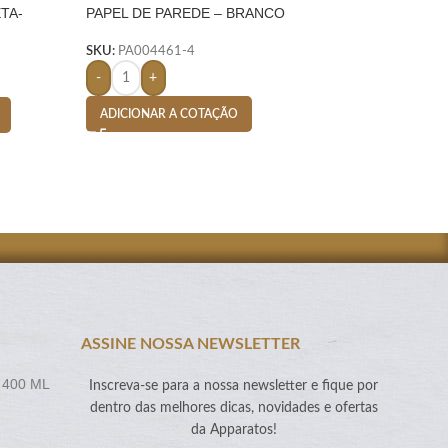
TA-
PAPEL DE PAREDE – BRANCO
CARGA DE CANETA
PRETA – BRANCO
SKU:
PA004461-4
SKU:
PA003222-4
-
+
-
+
ADICIONAR A COTAÇÃO
ADICIONAR A CO
ASSINE NOSSA NEWSLETTER
 400 ML
Inscreva-se para a nossa newsletter e fique por
dentro das melhores dicas, novidades e ofertas
da Apparatos!