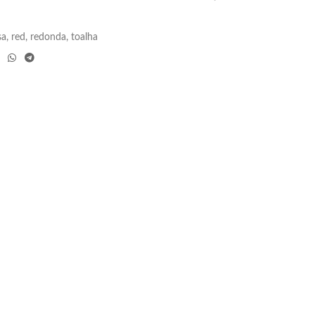
sa
,
red
,
redonda
,
toalha