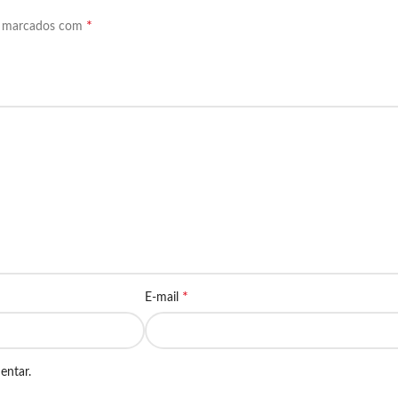
*
o marcados com
*
E-mail
entar.