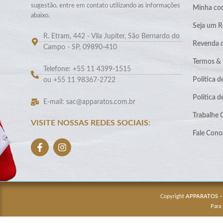
sugestão, entre em contato utilizando as informações
Minha co
abaixo.
Seja um R
R. Etram, 442 - Vila Jupiter, São Bernardo do
Revenda 
Campo - SP, 09890-410
Termos &
Telefone: +55 11 4399-1515
Política d
ou +55 11 98367-2722
Política 
E-mail: sac@apparatos.com.br
Trabalhe
VISITE NOSSAS REDES SOCIAIS:
Fale Cono
Copyright
APPARATOS
–
Para