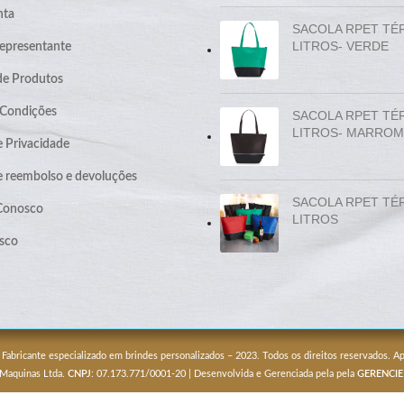
nta
SACOLA RPET TÉ
LITROS- VERDE
epresentante
de Produtos
 Condições
SACOLA RPET TÉ
LITROS- MARROM
e Privacidade
de reembolso e devoluções
SACOLA RPET TÉ
 Conosco
LITROS
sco
 Fabricante especializado em brindes personalizados – 2023. Todos os direitos reservados. 
 Maquinas Ltda.
CNPJ
: 07.173.771/0001-20 | Desenvolvida e Gerenciada pela pela
GERENCIE