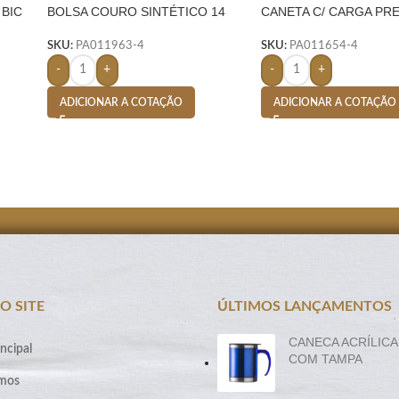
 BIC
BOLSA COURO SINTÉTICO 14
CANETA C/ CARGA PRE
LITROS-
BRANCO
SKU:
PA011963-4
SKU:
PA011654-4
-
+
-
+
ADICIONAR A COTAÇÃO
ADICIONAR A COTAÇÃO
O SITE
ÚLTIMOS LANÇAMENTOS
CANECA ACRÍLICA
ncipal
COM TAMPA
mos