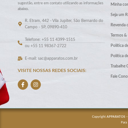
sugestão, entre em contato utilizando as informações
Minha co
abaixo.
Seja um R
R. Etram, 442 - Vila Jupiter, São Bernardo do
Revenda 
Campo - SP, 09890-410
Termos &
Telefone: +55 11 4399-1515
Política d
ou +55 11 98367-2722
Política 
E-mail: sac@apparatos.com.br
Trabalhe
VISITE NOSSAS REDES SOCIAIS:
Fale Cono
Copyright
APPARATOS
–
Para