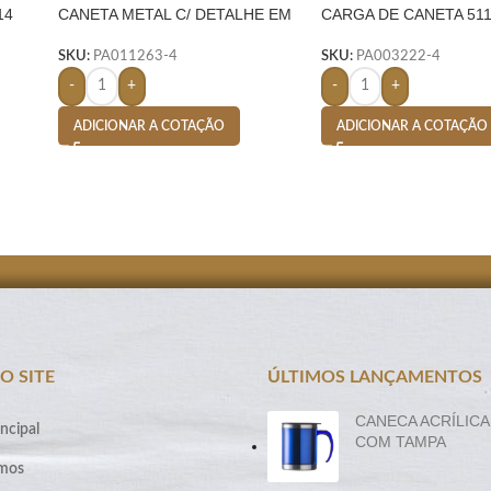
14
CANETA METAL C/ DETALHE EM
CARGA DE CANETA 511
BAMBU-
PRETA – BRANCO
SKU:
PA011263-4
SKU:
PA003222-4
-
+
-
+
ADICIONAR A COTAÇÃO
ADICIONAR A COTAÇÃO
O SITE
ÚLTIMOS LANÇAMENTOS
CANECA ACRÍLICA
ncipal
COM TAMPA
mos