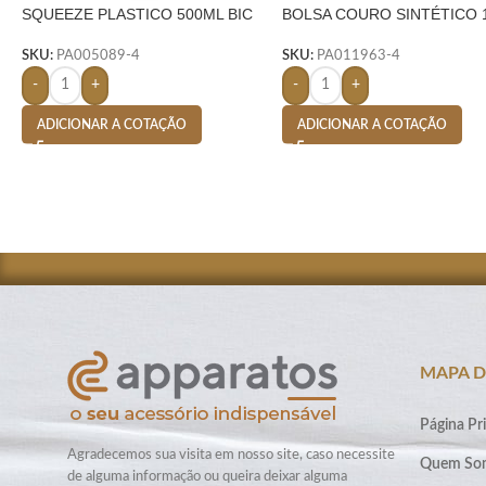
SQUEEZE PLASTICO 500ML BIC
BOLSA COURO SINTÉTICO 
PLASTIC-
LITROS-
SKU:
PA005089-4
SKU:
PA011963-4
-
+
-
+
ADICIONAR A COTAÇÃO
ADICIONAR A COTAÇÃO
MAPA D
Página Pri
Agradecemos sua visita em nosso site, caso necessite
Quem So
de alguma informação ou queira deixar alguma