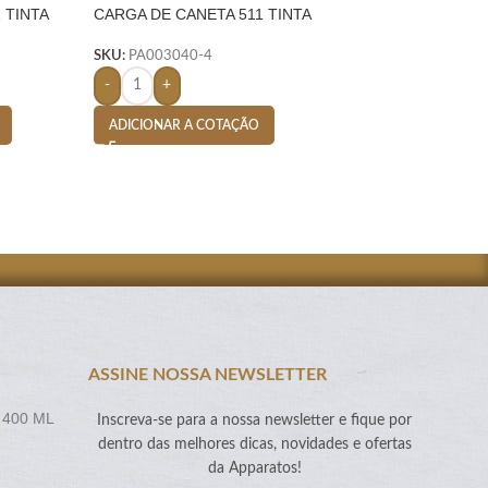
 TINTA
CARGA DE CANETA 511 TINTA
SACOLA TNT DE 
AZUL – BRANCO
SKU:
PA005851-4
SKU:
PA003040-4
-
+
-
+
ADICIONAR A CO
ADICIONAR A COTAÇÃO
ASSINE NOSSA NEWSLETTER
 400 ML
Inscreva-se para a nossa newsletter e fique por
dentro das melhores dicas, novidades e ofertas
da Apparatos!