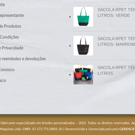
nta
SACOLA RPET TÉ
LITROS- VERDE
epresentante
de Produtos
 Condições
SACOLA RPET TÉ
LITROS- MARROM
e Privacidade
de reembolso e devoluções
SACOLA RPET TÉ
 Conosco
LITROS
sco
 Fabricante especializado em brindes personalizados – 2023. Todos os direitos reservados. 
 Maquinas Ltda.
CNPJ
: 07.173.771/0001-20 | Desenvolvida e Gerenciada pela pela
GERENCIE