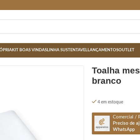
ÓPRIA
KIT BOAS VINDAS
LINHA SUSTENTAVEL
LANÇAMENTOS
OUTLET
toalha mesa red. 1,8 m x 1,8 m-
branco
4 em estoque
Comercial / 
Preciso de a
WhatsApp