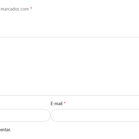
*
o marcados com
*
E-mail
entar.