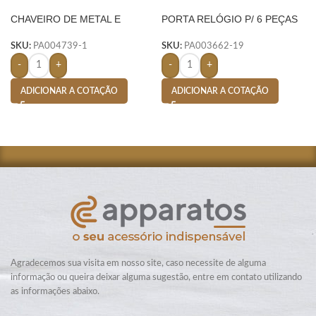
CHAVEIRO DE METAL E
PORTA RELÓGIO P/ 6 PEÇAS
COURO C/ 2 ARGOLAS –
– AMARELO
PRETO
SKU:
PA004739-1
SKU:
PA003662-19
-
+
-
+
ADICIONAR A COTAÇÃO
ADICIONAR A COTAÇÃO
Agradecemos sua visita em nosso site, caso necessite de alguma
informação ou queira deixar alguma sugestão, entre em contato utilizando
as informações abaixo.