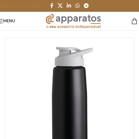
Skip to main content
MENU
Início
/
GARRAFAS e SQUEEZES
/
Garrafas
/
Alumínio e Inox