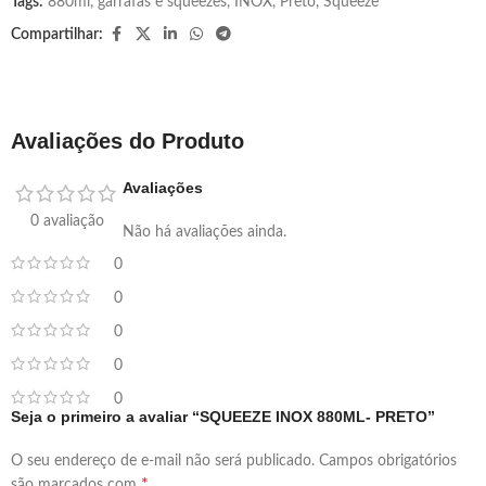
Tags:
880ml
,
garrafas e squeezes
,
INOX
,
Preto
,
Squeeze
Compartilhar:
Avaliações do Produto
Avaliações
0 avaliação
Não há avaliações ainda.
0
0
0
0
0
Seja o primeiro a avaliar “SQUEEZE INOX 880ML- PRETO”
O seu endereço de e-mail não será publicado.
Campos obrigatórios
*
são marcados com