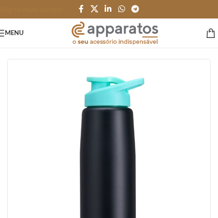
Skip to main content
MENU
Início
/
GARRAFAS e SQUEEZES
/
Garrafas
/
Alumínio e Inox