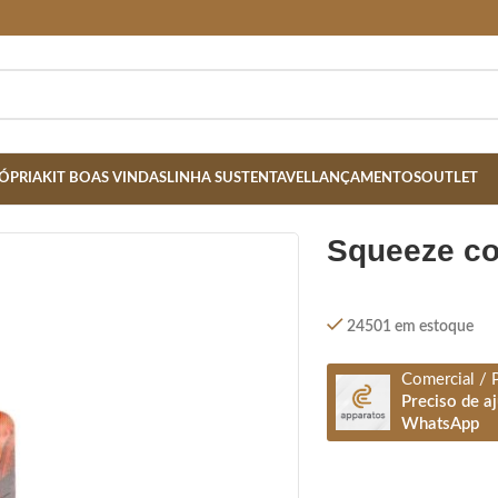
ÓPRIA
KIT BOAS VINDAS
LINHA SUSTENTAVEL
LANÇAMENTOS
OUTLET
RO – LARANJA
squeeze co
24501 em estoque
Comercial / 
Preciso de a
WhatsApp