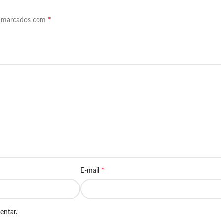
*
o marcados com
*
E-mail
entar.