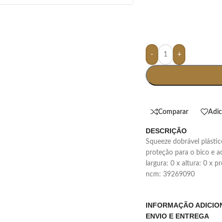
-
+
Comparar
Adic
DESCRIÇÃO
squeeze dobrável plástico com capacidade de 450ml, contém tampa de
proteção para o bico e
largura: 0 x altura: 0 x 
ncm: 39269090
INFORMAÇÃO ADICIO
ENVIO E ENTREGA