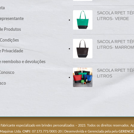
nta
SACOLA RPET TÉ
LITROS- VERDE
epresentante
de Produtos
 Condições
SACOLA RPET TÉ
LITROS- MARROM
e Privacidade
de reembolso e devoluções
SACOLA RPET TÉ
 Conosco
LITROS
sco
 Fabricante especializado em brindes personalizados – 2023. Todos os direitos reservados. 
 Maquinas Ltda.
CNPJ
: 07.173.771/0001-20 | Desenvolvida e Gerenciada pela pela
GERENCIE