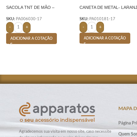
SACOLA TNT DE MÃO –
CANETA DE METAL- LARAN
LARANJA
SKU:
PA010181-17
SKU:
PA006030-17
-
+
-
+
ADICIONAR A COTAÇÃO
ADICIONAR A COTAÇÃO
MAPA D
Página Pri
Agradecemos sua visita em nosso site, caso necessite
Quem So