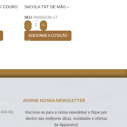
C/ COURO
SACOLA TNT DE MÃO –
KIT VINHO PLÁST
LARANJA
RESISTENTE 3 P
FORMATO GARRA
SKU:
PA006038-17
SKU:
PA002421-1
-
+
-
+
ADICIONAR A COTAÇÃO
ADICIONAR A CO
ASSINE NOSSA NEWSLETTER
 400 ML
Inscreva-se para a nossa newsletter e fique por
dentro das melhores dicas, novidades e ofertas
da Apparatos!