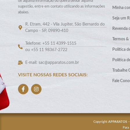
de alguma informação ou queira deixar alguma
sugestão, entre em contato utilizando as informações
Minha co
abaixo.
Seja um R
R. Etram, 442 - Vila Jupiter, São Bernardo do
Revenda 
Campo - SP, 09890-410
Termos &
Telefone: +55 11 4399-1515
Política d
ou +55 11 98367-2722
Política 
E-mail: sac@apparatos.com.br
Trabalhe
VISITE NOSSAS REDES SOCIAIS:
Fale Cono
Copyright
APPARATOS
–
Para