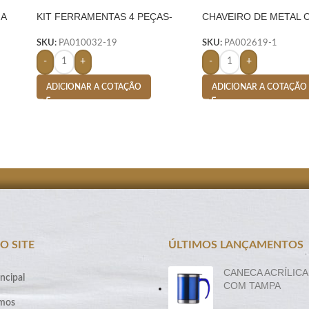
JA
KIT FERRAMENTAS 4 PEÇAS-
CHAVEIRO DE METAL 
AMARELO
– PRETO
SKU:
PA010032-19
SKU:
PA002619-1
-
+
-
+
ADICIONAR A COTAÇÃO
ADICIONAR A COTAÇÃO
O SITE
ÚLTIMOS LANÇAMENTOS
CANECA ACRÍLICA
ncipal
COM TAMPA
mos