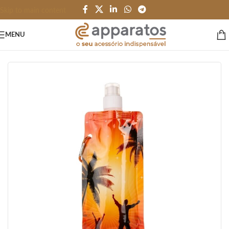
Skip to main content
MENU
Início
/
GARRAFAS e SQUEEZES
/
Garrafas
/
Plástico