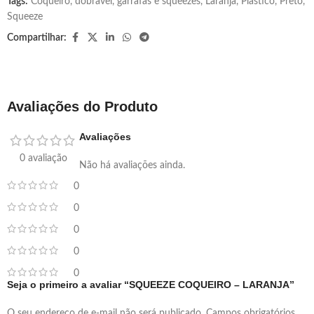
Tags:
Coqueiro
,
dobravel
,
garrafas e squeezes
,
Laranja
,
Plástico
,
Preto
,
Squeeze
Compartilhar:
Avaliações do Produto
Avaliações
0 avaliação
Não há avaliações ainda.
0
0
0
0
0
Seja o primeiro a avaliar “SQUEEZE COQUEIRO – LARANJA”
O seu endereço de e-mail não será publicado.
Campos obrigatórios