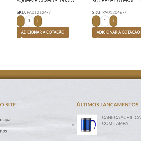
SQUEEZE CAVEIRA- PRATA
SQUEEZE FUTEBOL – 
SKU:
PA012124-7
SKU:
PA012046-7
-
+
-
+
ADICIONAR A COTAÇÃO
ADICIONAR A COTAÇÃO
O SITE
ÚLTIMOS LANÇAMENTOS
CANECA ACRÍLICA
ncipal
COM TAMPA
mos