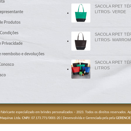
nta
SACOLA RPET TÉ
LITROS- VERDE
epresentante
de Produtos
 Condições
SACOLA RPET TÉ
LITROS- MARROM
e Privacidade
de reembolso e devoluções
SACOLA RPET TÉ
 Conosco
LITROS
sco
 Fabricante especializado em brindes personalizados – 2023. Todos os direitos reservados. 
 Maquinas Ltda.
CNPJ
: 07.173.771/0001-20 | Desenvolvida e Gerenciada pela pela
GERENCIE