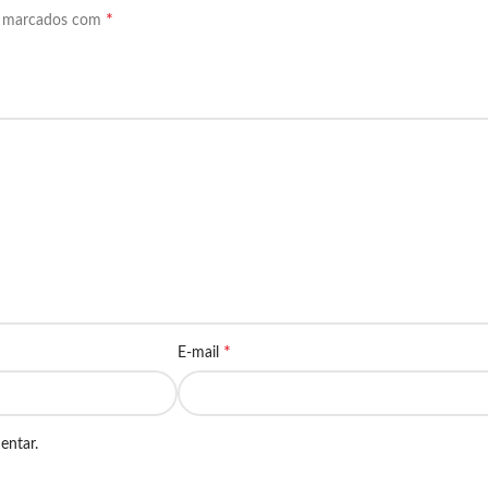
*
o marcados com
*
E-mail
entar.