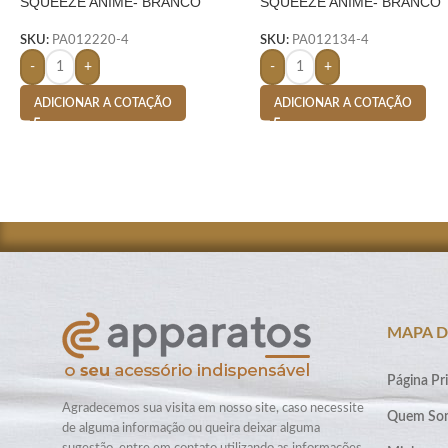
SQUEEZE ANIME- BRANCO
SQUEEZE ANIME- BRANCO
SKU:
PA012220-4
SKU:
PA012134-4
-
+
-
+
ADICIONAR A COTAÇÃO
ADICIONAR A COTAÇÃO
MAPA D
Página Pri
Agradecemos sua visita em nosso site, caso necessite
Quem So
de alguma informação ou queira deixar alguma