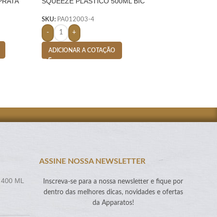
PRATA
SQUEEZE PLASTICO 500ML BIC
SQUEEZE PLASTI
SILICONE- BRANCO
SILICONE- BRAN
SKU:
PA012003-4
SKU:
PA011629-4
-
+
-
+
ADICIONAR A COTAÇÃO
ADICIONAR A CO
ASSINE NOSSA NEWSLETTER
 400 ML
Inscreva-se para a nossa newsletter e fique por
dentro das melhores dicas, novidades e ofertas
da Apparatos!