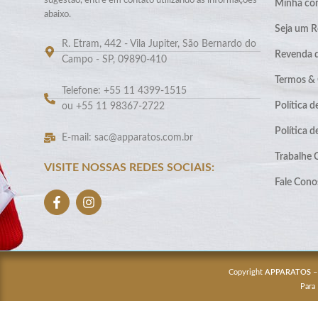
sugestão, entre em contato utilizando as informações
Minha co
abaixo.
Seja um R
R. Etram, 442 - Vila Jupiter, São Bernardo do
Revenda 
Campo - SP, 09890-410
Termos &
Telefone: +55 11 4399-1515
Política d
ou +55 11 98367-2722
Política 
E-mail: sac@apparatos.com.br
Trabalhe
VISITE NOSSAS REDES SOCIAIS:
Fale Cono
Copyright
APPARATOS
–
Para