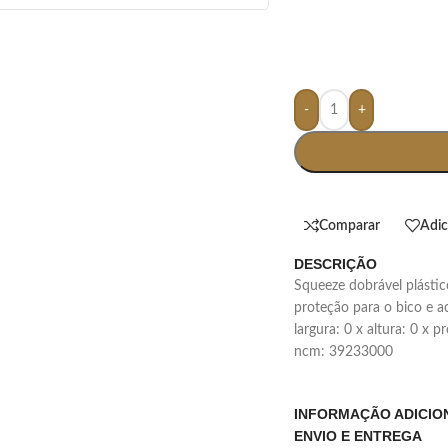
-
+
Comparar
Adic
DESCRIÇÃO
squeeze dobrável plástico com capacidade de 450ml, contém tampa de
proteção para o bico e
largura: 0 x altura: 0 x 
ncm: 39233000
INFORMAÇÃO ADICIO
ENVIO E ENTREGA