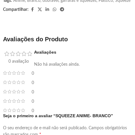
Tags:
Anime
,
Branco
,
dobravel
,
garrafas e squeezes
,
Plástico
,
Squeeze
Compartilhar:
Avaliações do Produto
Avaliações
0 avaliação
Não há avaliações ainda.
0
0
0
0
0
Seja o primeiro a avaliar “SQUEEZE ANIME- BRANCO”
O seu endereço de e-mail não será publicado.
Campos obrigatórios
*
são marcados com