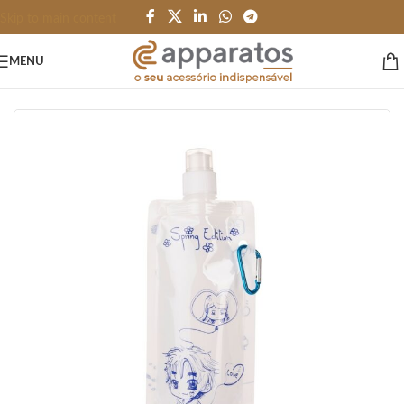
Skip to main content
MENU
Início
/
GARRAFAS e SQUEEZES
/
Garrafas
/
Plástico