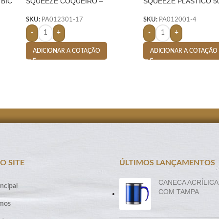
 BIC
SQUEEZE COQUEIRO –
SQUEEZE PLASTICO 5
LARANJA
SILICONE- BRANCO
SKU:
PA012301-17
SKU:
PA012001-4
-
+
-
+
ADICIONAR A COTAÇÃO
ADICIONAR A COTAÇÃO
O SITE
ÚLTIMOS LANÇAMENTOS
CANECA ACRÍLICA
ncipal
COM TAMPA
mos