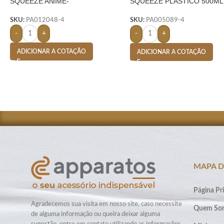
SQUEEZE ANIME-
SQUEEZE PLASTICO 500ML
PLASTIC-
SKU:
PA012048-4
SKU:
PA005089-4
-
+
-
+
ADICIONAR A COTAÇÃO
ADICIONAR A COTAÇÃO
MAPA D
Página Pri
Agradecemos sua visita em nosso site, caso necessite
Quem So
de alguma informação ou queira deixar alguma