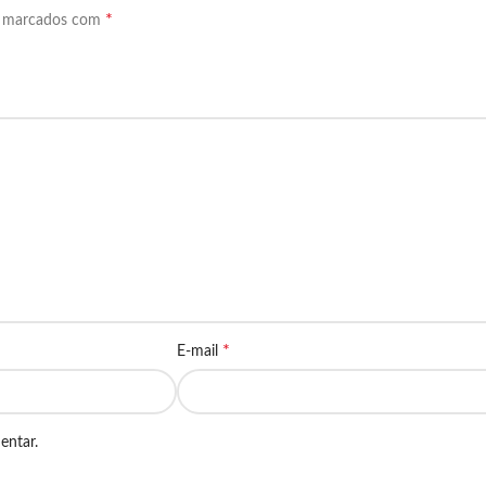
*
o marcados com
*
E-mail
entar.