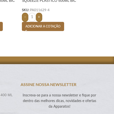
00ML BIC
SQUEEZE PLASTICO 500ML BIC
SQUEEZE PLASTI
SILICONE- BRANCO
SILICONE- BRAN
SKU:
PA011629-4
SKU:
PA011628-4
-
+
-
+
ADICIONAR A COTAÇÃO
ADICIONAR A CO
ASSINE NOSSA NEWSLETTER
 400 ML
Inscreva-se para a nossa newsletter e fique por
dentro das melhores dicas, novidades e ofertas
da Apparatos!