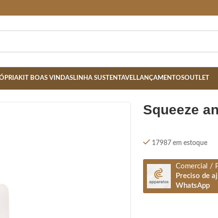
ÓPRIA
KIT BOAS VINDAS
LINHA SUSTENTAVEL
LANÇAMENTOS
OUTLET
 BRANCO
squeeze a
17987 em estoque
Comercial / 
Preciso de a
WhatsApp