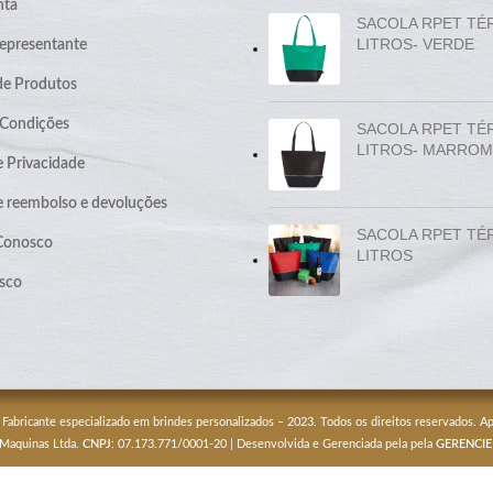
nta
SACOLA RPET TÉ
LITROS- VERDE
epresentante
de Produtos
 Condições
SACOLA RPET TÉ
LITROS- MARROM
e Privacidade
de reembolso e devoluções
SACOLA RPET TÉ
 Conosco
LITROS
sco
 Fabricante especializado em brindes personalizados – 2023. Todos os direitos reservados. 
 Maquinas Ltda.
CNPJ
: 07.173.771/0001-20 | Desenvolvida e Gerenciada pela pela
GERENCIE