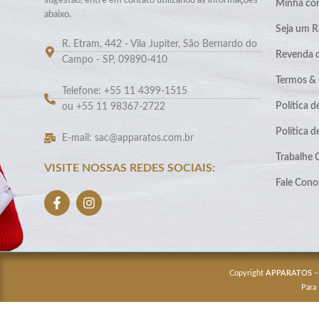
sugestão, entre em contato utilizando as informações
Minha co
abaixo.
Seja um R
R. Etram, 442 - Vila Jupiter, São Bernardo do
Revenda 
Campo - SP, 09890-410
Termos &
Telefone: +55 11 4399-1515
Política d
ou +55 11 98367-2722
Política 
E-mail: sac@apparatos.com.br
Trabalhe
VISITE NOSSAS REDES SOCIAIS:
Fale Cono
Copyright
APPARATOS
–
Para