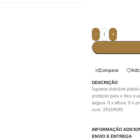
-
+
Comparar
Adic
DESCRIÇÃO
squeeze dobrável plástico com capacidade de 450ml, contém tampa de
proteção para o bico e
largura: 0 x altura: 0 x 
ncm: 39269090
INFORMAÇÃO ADICIO
ENVIO E ENTREGA