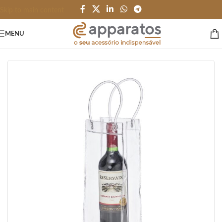
Skip to main content
MENU
Início
/
HOME
/
Artigos de Vinho e Bar
/
Porta Vinho