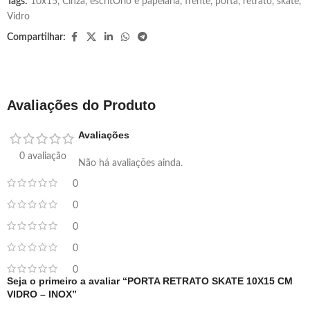
Tags:
10x15
,
Cinza
,
escritÓrio e papelaria
,
frente
,
porta
,
retrato
,
skate
,
Vidro
Compartilhar:
Avaliações do Produto
Avaliações
0 avaliação
Não há avaliações ainda.
0
0
0
0
0
Seja o primeiro a avaliar “PORTA RETRATO SKATE 10X15 CM
VIDRO – INOX”