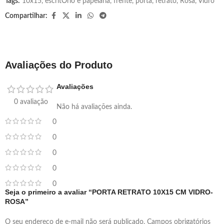
Tags:
10x15
,
escritÓrio e papelaria
,
frente
,
porta
,
retrato
,
Rosa
,
Vidro
Compartilhar:
Avaliações do Produto
Avaliações
0 avaliação
Não há avaliações ainda.
0
0
0
0
0
Seja o primeiro a avaliar “PORTA RETRATO 10X15 CM VIDRO-
ROSA”
O seu endereço de e-mail não será publicado.
Campos obrigatórios