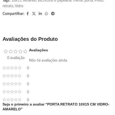
Tags:
10x15
,
Amarelo
,
escritÓrio e papelaria
,
frente
,
porta
,
Preto
,
retrato
,
Vidro
Compartilhar:
Avaliações do Produto
Avaliações
0 avaliação
Não há avaliações ainda.
0
0
0
0
0
Seja o primeiro a avaliar “PORTA RETRATO 10X15 CM VIDRO-
AMARELO”