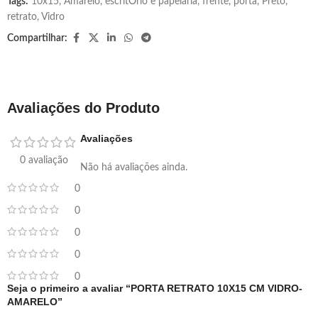
Tags:
10x15
,
Amarelo
,
escritÓrio e papelaria
,
frente
,
porta
,
Preto
,
retrato
,
Vidro
Compartilhar:
Avaliações do Produto
Avaliações
0 avaliação
Não há avaliações ainda.
0
0
0
0
0
Seja o primeiro a avaliar “PORTA RETRATO 10X15 CM VIDRO-
AMARELO”