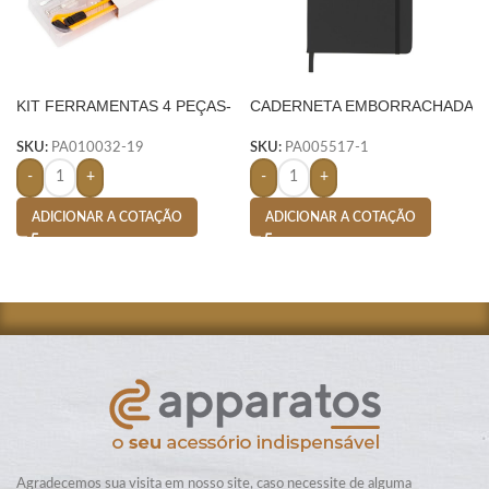
KIT FERRAMENTAS 4 PEÇAS-
CADERNETA EMBORRACHADA
AMARELO
COM PORTA CANETA- PRETO
SKU:
PA010032-19
SKU:
PA005517-1
-
+
-
+
ADICIONAR A COTAÇÃO
ADICIONAR A COTAÇÃO
Agradecemos sua visita em nosso site, caso necessite de alguma