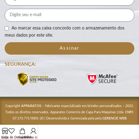
Ao marcar essa caixa concordo com o armazenamento dos
meus dados por este site.
Assinar
SEGURANÇA:
Copyright
APPARATOS
– Fabricante especializado em brindes personalizados – 2023.
Todos os direitos reservados. Apparatos Comercio de Capa Para Maquinas Ltda.
CNPJ
:
07.173.771/0001-20 | Desenvolvida e Gerenciada pela pela
GERENCIE WEB
Lista de Desejos
Loja
Carrinho
Minha conta